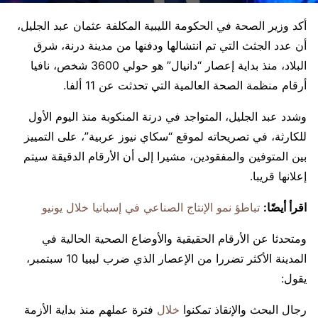
أكد وزير الصحة في الحكومة الليبية المكلفة عثمان عبد الجليل،
أن عدد الجثث التي تم انتشالها ودفنها من مدينة درنة، شرق
البلاد، منذ بداية إعصار “دانيال” هو حولي 3600 شخص، نافيا
أرقام منظمة الصحة العالمية التي تحدثت عن 11 ألفا.
وشدد عبد الجليل، المتواجد في درنة المنكوبة منذ اليوم الأول
للكارثة، في تصريحاته لموقع “سكاي نيوز عربية”، على التمييز
بين المتوفين والمفقودين، مشيرا إلى أن الأرقام الدقيقة سيتم
إعلانها قريبا.
اقرأ أيضًا:
تباطؤ نمو الإنتاج الصناعي في إسبانيا خلال يونيو
ومتحدثا عن الأرقام الحقيقية والأوضاع الصحية الحالية في
المدينة الأكثر تضررا من الإعصار الذي ضرب ليبيا 10 سبتمبر،
يقول:
رجال البحث والإنقاذ تمكنوا
خلال
فترة عملهم منذ بداية الأزمة