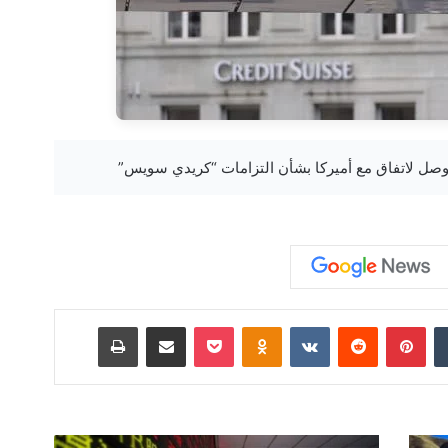
‏Tumblr
بينتيريست
‏Reddit
‏VKontakte
Odnoklassniki
‫Pocket
مشاركة عبر البريد
طباعة
ا