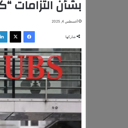
بشأن التزامات “
أغسطس 4, 2025
فيسبوك
‫X
شاركها