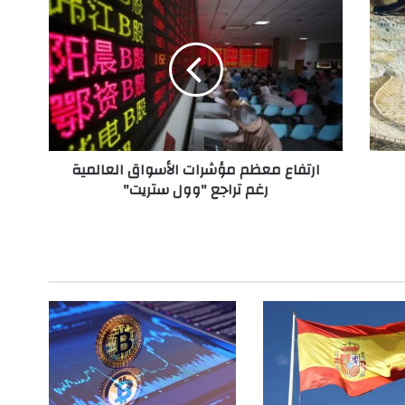
ر
ت
ف
ا
ع
م
ع
ظ
ارتفاع معظم مؤشرات الأسواق العالمية
م
رغم تراجع "وول ستريت"
م
ؤ
ش
ر
ا
ت
ا
ل
أ
س
و
ا