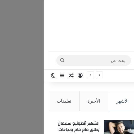
بحث
عن
تسجيل الدخول
مقال عشوائي
إضافة عمود جانبي
الوضع المظلم
الأشهر
الأخيرة
تعليقات
الشهير أنطونيو سليمان
يطلق قام قام ونجاحات