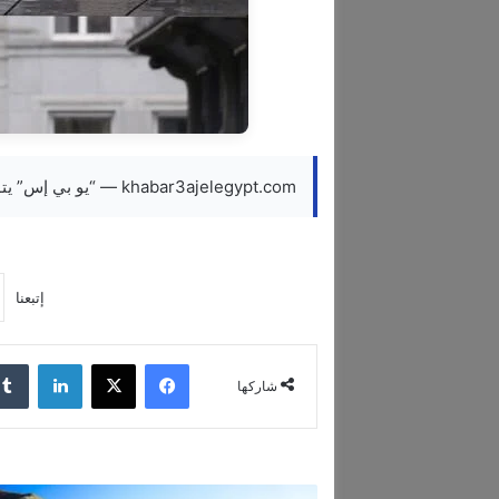
khabar3ajelegypt.com — “يو بي إس” يتوصل لاتفاق مع أميركا بشأن التزامات “كريدي سويس”
إتبعنا
فيسبوك
‫X
لينكدإن
شاركها
ا