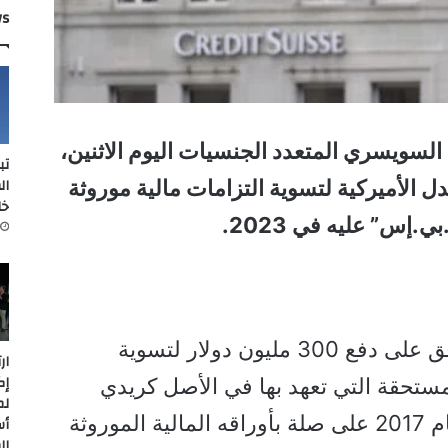
ws
السويسري المتعدد الجنسيات اليوم الاثنين،
تب
ال
دل الأميركية لتسوية التزامات مالية موروثة
خل
إس” عليه في 2023.
وأضاف البنك السويسري أنه وافق على دفع 300 مليون دولار لتسوية
ار
إك
لمستحقة التي تعهد بها في الأصل كريدي
لم
سويس في إطار تسوية ترجع لعام 2017 على صلة بأوراقه المالية الموروثة
أس
ال