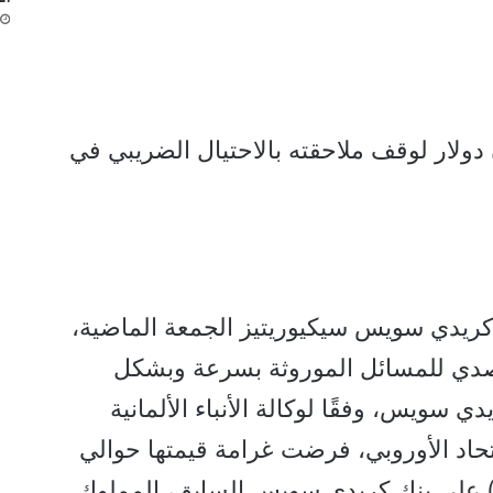
يس” يدفع 511 مليون دولار لوقف ملاحقته بالاحتيال الضريبي في
كريدي سويس سيكيوريتيز الجمعة الماضية،
تصدي للمسائل الموروثة بسرعة وبشكل
ويس، وفقًا لوكالة الأنباء الألمانية
اتحاد الأوروبي، فرضت غرامة قيمتها حوالي
34 مليون دولار) على بنك كريدي سويس السابق، المملوك