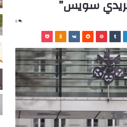
كريدي سويس”
0
لينكدإن
‏Tumblr
بينتيريست
‏Reddit
‏VKontakte
Odnoklassniki
‫Pocket