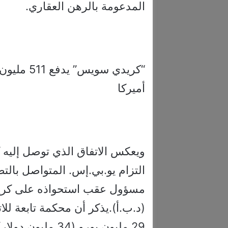
المدعومة بالرهن العقاري.
“كريدي سو
أميركا
ويعكس الاتفاق الذي توصل إليه 
التزام يو.بي.إس. المتواصل بال
مسؤول عقب استحواذه على كريدي س
(د.ب.أ).يذكر أن محكمة تابعة لل
29 مليون يورو (