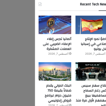
Recent Tech Ne
اطؤ نمو الإنتاج
ألمانيا تدرس إلغاء
صناعي في إسبانيا
الإعفاء الضريبي على
ال يونيو
العملات المشفرة
أغسطس 7, 2026
أغسطس 7, 2026
تفاع سهم سبيس
البنك الدولي يقدم
س رغم السماح
ضماناً بقيمة 750
ساهميها ببيع
مليون دولار لبرنامج
همهم لأول مرة منذ
قروض إندونيسي
طرح
أغسطس 7, 2026