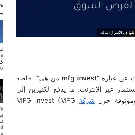
ws
تب
ال
خل
ث عن عبارة “
invest
mfg
من هي”، خاصة
تثمار عبر الإنترنت، ما يدفع الكثيرين إلى
موثوقة حول
شركة
MFG Invest (MFG
ار
إك
لم
أس
ال