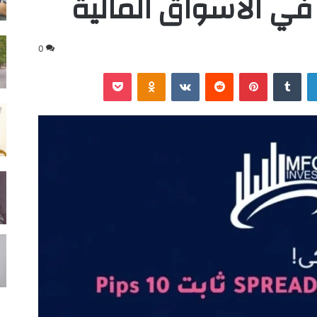
0
لينكدإن
‏Tumblr
بينتيريست
‏Reddit
‏VKontakte
Odnoklassniki
‫Pocket