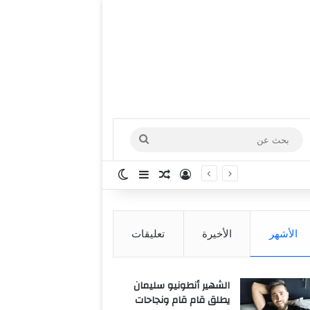
بحث
عن
تسجيل الدخول
مقال عشوائي
إضافة عمود جانبي
الوضع المظلم
الأشهر
الأخيرة
تعليقات
الشهير أنطونيو سليمان
يطلق قام قام ونجاحات