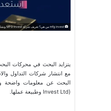
mfg invest من هي؟ تعريف شركة MFG Invest ونشاطها في الأسواق المالية
يتزايد البحث في محركات البح
مع انتشار شركات التداول والاس
البحث عن معلومات واضحة و
Invest Ltd) وطبيعة عملها.