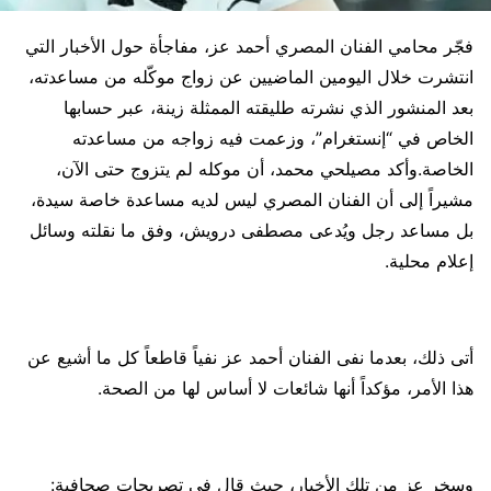
فجّر محامي الفنان المصري أحمد عز، مفاجأة حول الأخبار التي
انتشرت خلال اليومين الماضيين عن زواج موكّله من مساعدته،
بعد المنشور الذي نشرته طليقته الممثلة زينة، عبر حسابها
الخاص في “إنستغرام”، وزعمت فيه زواجه من مساعدته
الخاصة.وأكد مصيلحي محمد، أن موكله لم يتزوج حتى الآن،
مشيراً إلى أن الفنان المصري ليس لديه مساعدة خاصة سيدة،
بل مساعد رجل ويُدعى مصطفى درويش، وفق ما نقلته وسائل
إعلام محلية.
أتى ذلك، بعدما نفى الفنان أحمد عز نفياً قاطعاً كل ما أشيع عن
هذا الأمر، مؤكداً أنها شائعات لا أساس لها من الصحة.
وسخر عز من تلك الأخبار، حيث قال في تصريحات صحافية: