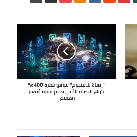
"
إ
م
ب
ا
ل
ا
ب
ل
"إمبالا بلاتينيوم" تتوقع قفزة 400%
ا
بأرباح النصف الثاني بدعم قفزة أسعار
ت
المعادن
ي
ن
ي
و
م
"
ت