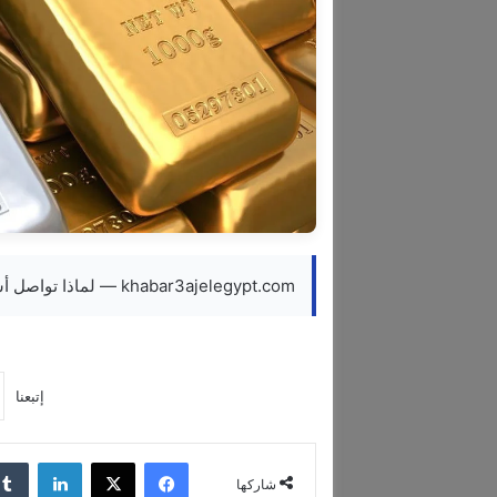
khabar3ajelegypt.com — لماذا تواصل أسعار الذهب الارتفاع وسط تقلبات الأسواق؟
إتبعنا
فيسبوك
‫X
لينكدإن
شاركها