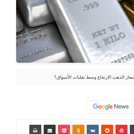
‏Tumblr
بينتيريست
‏Reddit
‏VKontakte
Odnoklassniki
‫Pocket
مشاركة عبر البريد
طباعة