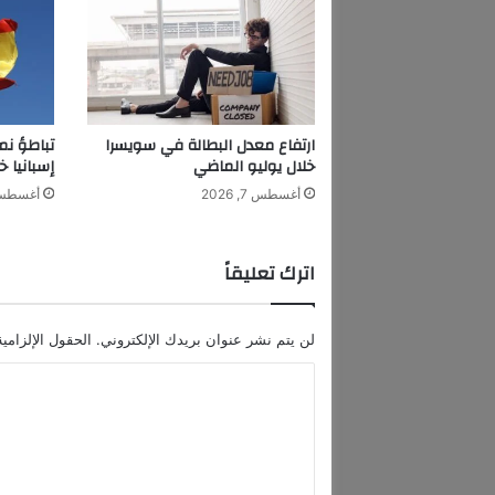
ب
ح
ج
ب
ع
ا
ارتفاع معدل البطالة في سويسرا
تباطؤ نم
ئ
خلال يوليو الماضي
إسبانيا خ
د
أغسطس 7, 2026
أغسطس 7, 6
ا
ت
ا
اترك تعليقاً
ل
ن
ف
لن يتم نشر عنوان بريدك الإلكتروني.
الحقول الإلزامية
ط
ا
ا
ل
ل
ع
ر
ت
ا
ع
ق