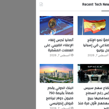
Recent Tech Ne
اطؤ نمو الإنتاج
ألمانيا تدرس إلغاء
صناعي في إسبانيا
الإعفاء الضريبي على
ال يونيو
العملات المشفرة
أغسطس 7, 2026
أغسطس 7, 2026
تفاع سهم سبيس
البنك الدولي يقدم
س رغم السماح
ضماناً بقيمة 750
ساهميها ببيع
مليون دولار لبرنامج
همهم لأول مرة منذ
قروض إندونيسي
طرح
أغسطس 7, 2026