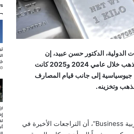
ws
تب
ت الدولية، الدكتور حسن عبيد، إن
ال
خل
الارتفاعات التي شهدتها أسعار الذهب خلال عامي 2024 و2025 كانت
جيوسياسية إلى جانب قيام المصارف
لذهب وتخزينه.
ار
إك
لم
وأوضح عبيد، في مقابلة مع “العربية Business”، أن التراجعات الأخيرة في
أس
ال