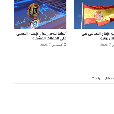
ت
و
ق
ع
ق
ف
و الإنتاج الصناعي في
ألمانيا تدرس إلغاء الإعفاء الضريبي
ز
لال يونيو
على العملات المشفرة
ة
202
أغسطس 7, 2026
4
0
0
%
ب
أ
 مشار إليها بـ
*
ر
ب
ا
ح
ا
ل
ن