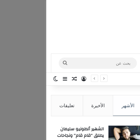
بحث
عن
تسجيل الدخول
مقال عشوائي
إضافة عمود جانبي
الوضع المظلم
الأشهر
الأخيرة
تعليقات
الشهير أنطونيو سليمان
يطلق “قام قام” ونجاحات