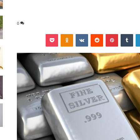
0
لينكدإن
‏Tumblr
بينتيريست
‏Reddit
‏VKontakte
Odnoklassniki
‫Pocket