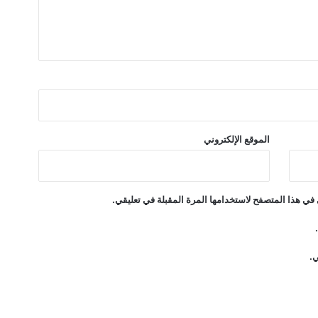
ص
ف
ا
ل
ث
ا
ن
ي
ب
الموقع الإلكتروني
د
ع
م
ق
في هذا المتصفح لاستخدامها المرة المقبلة في تعليقي.
ف
ز
ة
أ
ي.
س
ع
ا
ر