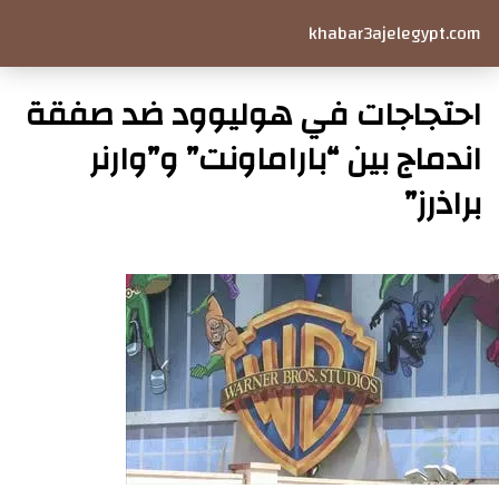
khabar3ajelegypt.com
احتجاجات في هوليوود ضد صفقة
اندماج بين “باراماونت” و”وارنر
براذرز”