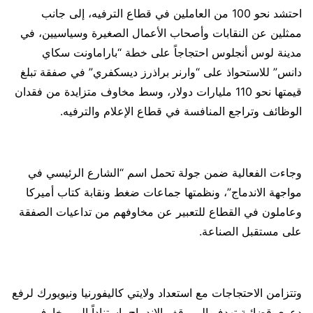
احتشد نحو 100 من العاملين في قطاع الترفيه، إلى جانب
ممثلين عن النقابات وأصحاب الأعمال الصغيرة وسياسيين، في
مدينة لوس أنجلوس احتجاجاً على خطة “باراماونت سكاي
دانس” للاستحواذ على “وارنر براذرز ديسكفري” في صفقة تبلغ
قيمتها نحو 110 مليارات دولار، وسط مخاوف متزايدة من فقدان
الوظائف وتراجع المنافسة في قطاع الإعلام والترفيه.
وجاءت الفعالية ضمن جولة تحمل اسم “الشارع الرئيسي في
مواجهة الاندماج”، ونظمتها جماعات ضغط ونقابة كتاب أميركا
وعاملون في القطاع للتعبير عن مخاوفهم من تداعيات الصفقة
على مستقبل الصناعة.
وتتزامن الاحتجاجات مع استعداد ولايتي كاليفورنيا ونيويورك لرفع
دعوى قضائية تهدف إلى وقف الاندماج، استناداً إلى مخاوف