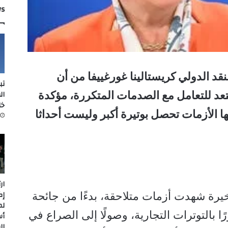
ws
قد الدولي كريستالينا غورغييفا من أن
تب
ال
ستعد للتعامل مع الصدمات المتكررة، مؤكدة
خل
 الأزمات تحصل بوتيرة أكبر وليست أحداثا
ار
إك
خيرة شهدت أزمات متلاحقة، بدءًا من جائحة
لم
ا بالتوترات التجارية، وصولًا إلى الصراع في
أس
ال