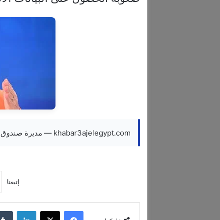
khabar3ajelegypt.com — مديرة صندوق النقد: الاقتصاد العالمي غير مستعد للصدمات المتزايدة
إتبعنا
فيسبوك
‫X
لينكدإن