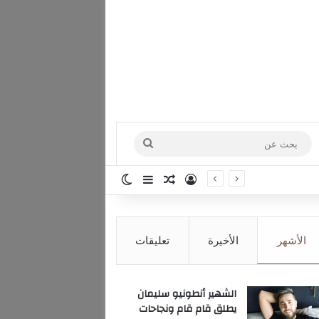
بحث
عن
تسجيل الدخول
مقال عشوائي
إضافة عمود جانبي
الوضع المظلم
الأشهر
الأخيرة
تعليقات
الشهير أنطونيو سليمان
يطلق قام قام ونجاحات