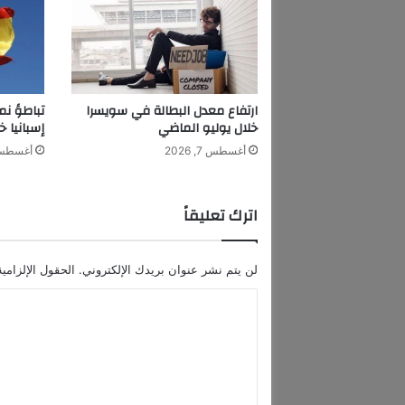
ت
ح
د
ى
ت
د
ارتفاع معدل البطالة في سويسرا
تباطؤ نم
ا
خلال يوليو الماضي
إسبانيا خ
ع
أغسطس 7, 2026
أغسطس 7, 6
ي
ا
ت
اترك تعليقاً
ح
ر
ب
لن يتم نشر عنوان بريدك الإلكتروني.
الحقول الإلزامية
إ
ي
ا
ر
ل
ا
ن
ت
ب
ع
د