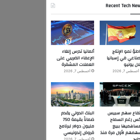
Recent Tech Ne
اطؤ نمو الإنتاج
ألمانيا تدرس إلغاء
صناعي في إسبانيا
الإعفاء الضريبي على
ال يونيو
العملات المشفرة
أغسطس 7, 2026
أغسطس 7, 2026
تفاع سهم سبيس
البنك الدولي يقدم
س رغم السماح
ضماناً بقيمة 750
ساهميها ببيع
مليون دولار لبرنامج
همهم لأول مرة منذ
قروض إندونيسي
طرح
أغسطس 7, 2026