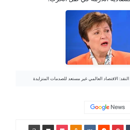
‏Tumblr
بينتيريست
‏Reddit
‏VKontakte
Odnoklassniki
‫Pocket
مشاركة عبر البريد
طباعة