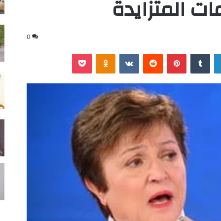
ت المتزايدة
0
لينكدإن
‏Tumblr
بينتيريست
‏Reddit
‏VKontakte
Odnoklassniki
‫Pocket