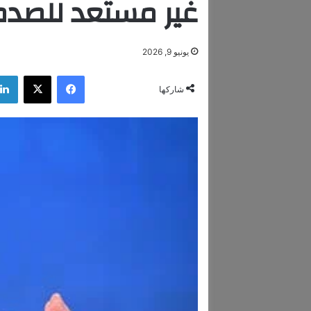
غير مستعد للصدما
يونيو 9, 2026
فيسبوك
‫X
شاركها