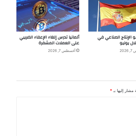
ج
ا
ل
م
ص
ا
و الإنتاج الصناعي في
ألمانيا تدرس إلغاء الإعفاء الضريبي
ن
لال يونيو
على العملات المشفرة
ع
202
أغسطس 7, 2026
ف
ي
أ
ل
م
ا
 مشار إليها بـ
*
ن
ي
ا