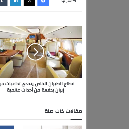
شاركها
ق
ط
ا
ع
ا
ل
ط
ي
ر
قطاع الطيران الخاص يتحدى تداعيات حر
ا
إيران بدفعة من أحداث عالمية
ن
ا
ل
خ
مقالات ذات صلة
ا
ص
ي