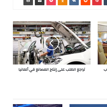
ت
ر
ا
ج
ع
ا
ل
ط
ل
ب
تراجع الطلب على إنتاج المصانع في ألمانيا
ب
ع
ل
ى
إ
ن
ت
ا