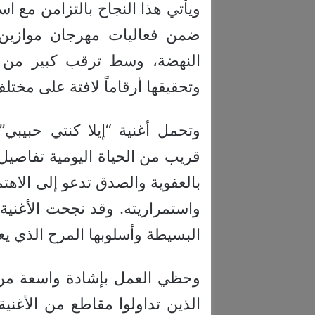
ويأتي هذا النجاح بالتزامن مع ا
النهضة، وسط ترقب كبير من جم
وتحقيقها أرقاماً لافتة على مختل
وتحمل أغنية “إيلا كنتي حبيبي”
قريب من الحياة اليومية تفاصيل 
بالعفوية والصدق تدعو إلى الاهت
واستمراريته. وقد نجحت الأغني
البسيطة وأسلوبها المرح الذي ي
وحظي العمل بإشادة واسعة من ا
الذين تداولوا مقاطع من الأغني