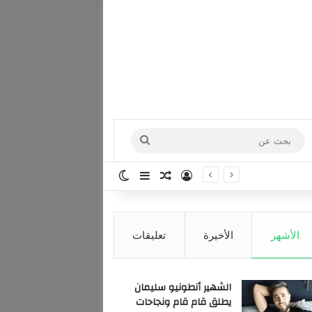
بحث
عن
تسجيل الدخول
مقال عشوائي
إضافة عمود جانبي
الوضع المظلم
الأشهر
الأخيرة
تعليقات
الشهير أنطونيو سليمان
يطلق قام قام ونجاحات