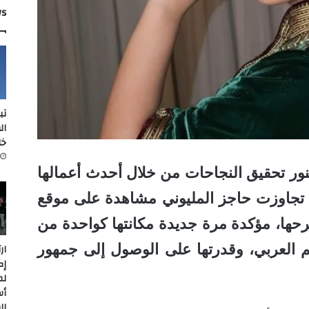
ws
تب
ال
خل
منور تحقيق النجاحات من خلال أحدث أعمالها
لتي تجاوزت حاجز المليوني مشاهدة على موقع
حها، مؤكدة مرة جديدة مكانتها كواحدة من
لم العربي، وقدرتها على الوصول إلى جمهور
ار
إك
لم
أس
ال