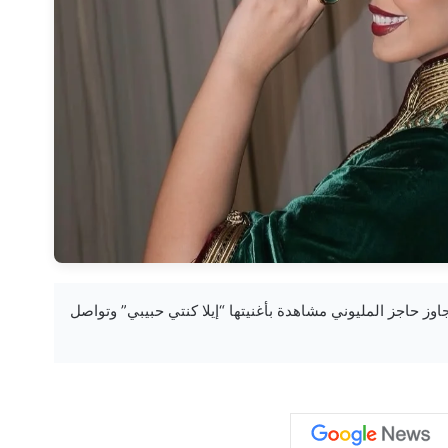
 أسما لمنور تتجاوز حاجز المليوني مشاهدة بأغنيتها “إيلا كنتي حبيبي” وتواصل