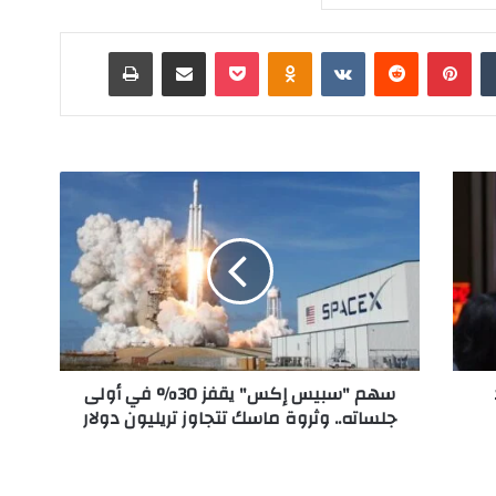
‏Tumblr
بينتيريست
‏Reddit
‏VKontakte
Odnoklassniki
‫Pocket
مشاركة عبر البريد
طباعة
س
ه
م
"
س
ب
ي
س
إ
سهم "سبيس إكس" يقفز 30% في أولى
ك
جلساته.. وثروة ماسك تتجاوز تريليون دولار
س
"
ي
ق