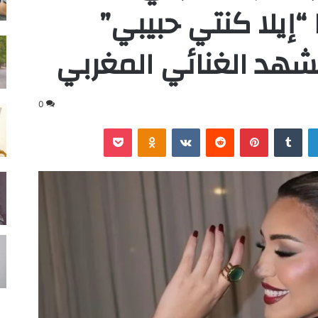
“إيلا كنتي حبيبي”
شهد الغنائي المغربي
0
لينكدإن
‏Tumblr
بينتيريست
‏Reddit
‏VKontakte
Odnoklassniki
‫Pocket