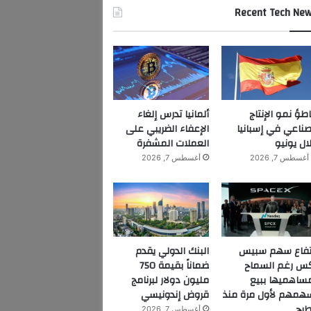
Recent Tech Ne
اطؤ نمو الإنتاج
ألمانيا تدرس إلغاء
صناعي في إسبانيا
الإعفاء الضريبي على
ال يونيو
العملات المشفرة
أغسطس 7, 2026
أغسطس 7, 2026
تفاع سهم سبيس
البنك الدولي يقدم
س رغم السماح
ضماناً بقيمة 750
ساهميها ببيع
مليون دولار لبرنامج
همهم لأول مرة منذ
قروض إندونيسي
طرح
أغسطس 7, 2026