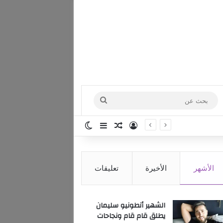
بحث
عن
تسجيل الدخول
مقال عشوائي
إضافة عمود جانبي
الوضع المظلم
الأشهر
الأخيرة
تعليقات
الشهير أنطونيو سليمان
يطلق قام قام ونجاحات