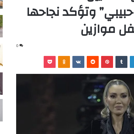
 حبيبي” وتؤكد نجاحها
فل موازين
0
لينكدإن
‏Tumblr
بينتيريست
‏Reddit
‏VKontakte
Odnoklassniki
‫Pocket