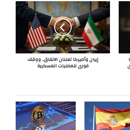
إ
ي
ر
ا
ن
و
أ
م
ي
إيران وأميركا تعلنان الاتفاق.. ووقف
ر
ي
فوري للعمليات العسكرية
ك
ا
ت
ع
ل
ن
ا
ن
ا
ل
ا