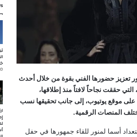
ws
تب
ال
خل
نور تعزيز حضورها الفني بقوة من خلال أحدث
، التي حققت نجاحاً لافتاً منذ إطلاقها،
يين مشاهدة على موقع يوتيوب، إلى جانب تحقيقها نسب
ار
تلف المنصات الرقمية.
إك
لم
أس
ستعداد أسما لمنور للقاء جمهورها في حفل
ال