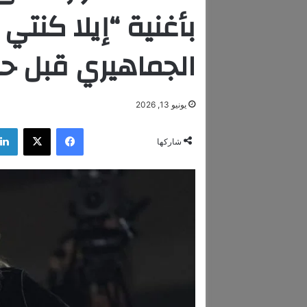
بأغنية “إيلا كنتي
الجماهيري قبل ح
يونيو 13, 2026
فيسبوك
‫X
شاركها