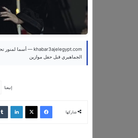
الجماهيري قبل حفل موازين
إتبعنا
فيسبوك
‫X
لينكدإن
شاركها