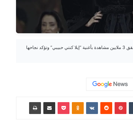
khabar3ajelegypt.com — أسما لمنور تحقق 3 ملايين مشاهدة بأغنية “إيلا كنتي حبيبي” وتؤكد نجاحها
‏Tumblr
بينتيريست
‏Reddit
‏VKontakte
Odnoklassniki
‫Pocket
مشاركة عبر البريد
طباعة