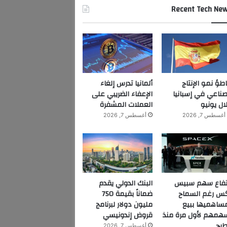
Recent Tech Ne
اطؤ نمو الإنتاج
ألمانيا تدرس إلغاء
صناعي في إسبانيا
الإعفاء الضريبي على
ال يونيو
العملات المشفرة
أغسطس 7, 2026
أغسطس 7, 2026
تفاع سهم سبيس
البنك الدولي يقدم
س رغم السماح
ضماناً بقيمة 750
ساهميها ببيع
مليون دولار لبرنامج
همهم لأول مرة منذ
قروض إندونيسي
طرح
أغسطس 7, 2026