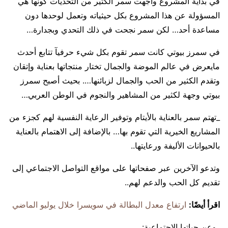
في بداية المشروع واجهت سمر الكثير من التحديات كونها هي
المسؤولة عن هذا المشروع بكل حيثياته وتعمل لوحدها دون
مساعدة أحد… لكن سمر نجحت في ذلك التحدي وبجدارة…
في سمرز بيوتي كانت سمر تقوم بكل شيء حرفيآ تتابع أحدث
مايعرض في عالم الموضة والجمال تختار منتجاتها بعناية وإتقان
وتقدم الكثير من الحب والجمال لزبائنها…. بحيث أصبح سمرز
بيوتي وجهة لكثير من المشاهير والنجوم في الوطن العربي…
_تهتم سمر بالعناية بالأيتام وتوفير الرعاية النفسية لهم كجزء من
المشاريع الخيرية التي تقوم بها… بالإضافة إلى الاهتمام بالعناية
بالحيوانات الأليفة ورعايتها..
وتدعو الآخرين عبر صفحاتها على مواقع التواصل الاجتماعي إلى
تقديم كل الحب والدعم لهم..
اقرأ أيضًا:
ارتفاع معدل البطالة في سويسرا خلال يوليو الماضي
_وعن حياتها الاجتماعية: