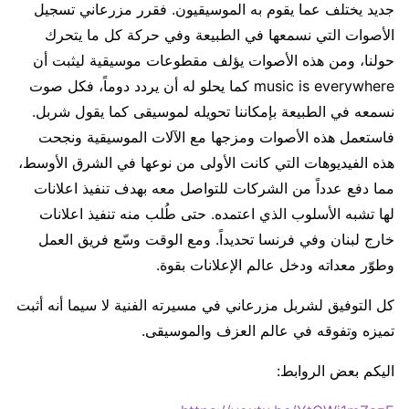
جديد يختلف عما يقوم به الموسيقيون. فقرر مزرعاني تسجيل
الأصوات التي نسمعها في الطبيعة وفي حركة كل ما يتحرك
حولنا، ومن هذه الأصوات يؤلف مقطوعات موسيقية ليثبت أن
music is everywhere كما يحلو له أن يردد دوماً، فكل صوت
نسمعه في الطبيعة بإمكاننا تحويله لموسيقى كما يقول شربل.
فاستعمل هذه الأصوات ومزجها مع الآلات الموسيقية ونجحت
هذه الفيديوهات التي كانت الأولى من نوعها في الشرق الأوسط،
مما دفع عدداً من الشركات للتواصل معه بهدف تنفيذ اعلانات
لها تشبه الأسلوب الذي اعتمده. حتى طُلب منه تنفيذ اعلانات
خارج لبنان وفي فرنسا تحديداً. ومع الوقت وسّع فريق العمل
وطوّر معداته ودخل عالم الإعلانات بقوة.
كل التوفيق لشربل مزرعاني في مسيرته الفنية لا سيما أنه أثبت
تميزه وتفوقه في عالم العزف والموسيقى.
اليكم بعض الروابط: