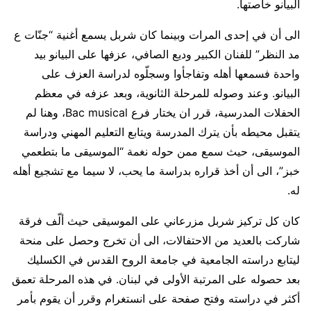
البيانو خاصتها.
الى أن في إحدى المرات وبينما كان شربل يسمع أغنية “جنّات ع
مد النظر” للفنان الكبير وديع الصافي، عزفها على البيانو بيد
واحدة فسمعها أهله وتفاجأوا وسجلّوه لدراسة العزف على
البيانو. وعند وصوله للمرحلة الثانوية، وبعد عزفه في معظم
الحفلات المدرسية، قرر ان يختار فرع Bac musical، وهنا لم
يتقبل محيطه بأن يترك المدرسة ويتابع التعليم المهني ودراسة
الموسيقى، حيث سمع ممن حوله نغمة “الموسيقى ما بتطعمي
خبز”، الى أن أخذ قراره بدراسة ما يحب، لا سيما مع تشجيع أهله
له.
كان كل تركيز شربل مزرعاني على الموسيقى حيث ألّف فرقة
شاركت بالعديد من الاحتفالات، الى أن تخرج وحصل على منحة
ليتابع دراسته الجامعية في جامعة الروح القدس في الكسليك
بعد حصوله على المرتبة الأولى في لبنان. في هذه المرحلة تعمق
أكثر في دراسته وفتح صفحة على انستغرام وقرر أن يقوم بأمر