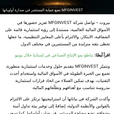
MFGINVEST تضع حماية المستثمر في صدارة أولوياتها
بيروت – تواصل شركة MFGINVEST تعزيز حضورها في
الأسواق المالية العالمية، مستندةً إلى رؤية استثمارية قائمة على
الشفافية، الابتكار، والالتزام بأعلى المعايير التنظيمية، ما جعلها
تحظى بثقة متزايدة من المستثمرين في مختلف الدول.
اقرأ أيضًا:
تباطؤ نمو الإنتاج الصناعي في إسبانيا خلال يونيو
وتتميّز MFGINVEST بتقديم حلول وخدمات استثمارية متطورة،
تجمع بين الخبرة الطويلة في الأسواق المالية واستخدام أحدث
التقنيات، بهدف تمكين العملاء من اتخاذ قرارات استثمارية
مدروسة تتناسب مع أهدافهم وتطلّعاتهم المالية.
وأكدت الشركة في بياناتها أن استراتيجيتها ترتكز على الالتزام
بالقوانين والأنظمة الدولية، إضافةً إلى توفير بيئة تداول آمنة
وشفافة، تضع مصلحة المستثمر في صلب أولوياتها. كما تسعى