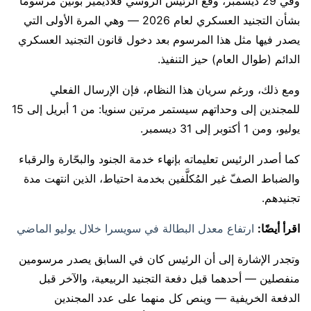
وفي 29 ديسمبر، وقع الرئيس الروسي فلاديمير بوتين مرسوما
بشأن التجنيد العسكري لعام 2026 — وهي المرة الأولى التي
يصدر فيها مثل هذا المرسوم بعد دخول قانون التجنيد العسكري
الدائم (طوال العام) حيز التنفيذ.
ومع ذلك، ورغم سريان هذا النظام، فإن الإرسال الفعلي
للمجندين إلى وحداتهم سيستمر مرتين سنويا: من 1 أبريل إلى 15
يوليو، ومن 1 أكتوبر إلى 31 ديسمبر.
كما أصدر الرئيس تعليماته بإنهاء خدمة الجنود والبحّارة والرقباء
والضباط الصفّ غير المُكلَّفين بخدمة احتياط، الذين انتهت مدة
تجنيدهم.
اقرأ أيضًا:
ارتفاع معدل البطالة في سويسرا خلال يوليو الماضي
وتجدر الإشارة إلى أن الرئيس كان في السابق يصدر مرسومين
منفصلين — أحدهما قبل دفعة التجنيد الربيعية، والآخر قبل
الدفعة الخريفية — وينص كل منهما على عدد المجندين