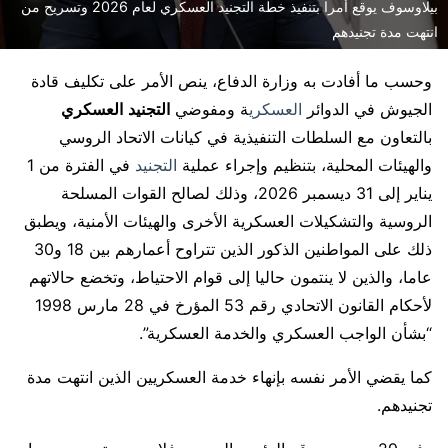
بيلاوسوف يوقع أمرا بتنفيذ خطة التجنيد العسكري لعام 2026 وتسريح من
انتهت مدة تجنيدهم
وحسب ما أفادت به وزارة الدفاع، ينص الأمر على تكليف قادة
الجيوش في الدوائر
العسكري
ة ومفوضي
التجنيد
العسكري
بالتعاون مع السلطات التنفيذية في كيانات الاتحاد الروسي
والهيئات المحلية، بتنظيم وإجراء عملية
التجنيد
في الفترة من 1
يناير إلى 31 ديسمبر 2026، وذلك لصالح القوات المسلحة
الروسية والتشكيلات العسكرية الأخرى والهيئات الأمنية، ويطبق
ذلك على المواطنين الذكور الذين تتراوح أعمارهم بين 18 و30
عاما، والذين لا ينتمون حاليا إلى قوام الاحتياط، وتخضع حالاتهم
لأحكام القانون الاتحادي رقم 53 المؤرخ في 28 مارس 1998
“بشأن الواجب العسكري والخدمة العسكرية”.
كما يقضي الأمر نفسه بإنهاء خدمة العسكريين الذين انتهت مدة
تجنيدهم.