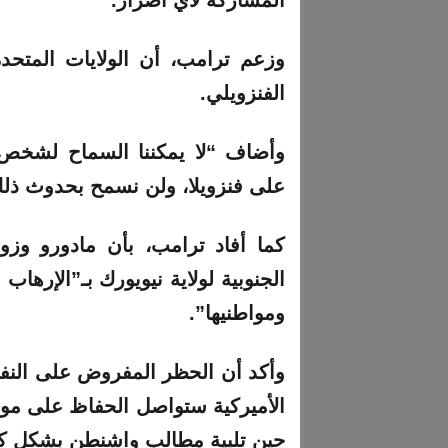
وزعم ترامب، أن الولايات المتحد
الفنزويلي.
وأضاف “لا يمكننا السماح لشخص 
على فنزويلا، ولن نسمح بحدوث ذلك
كما أفاد ترامب، بأن مادورو وز
الجنوبية لولاية نيويورك بـ”الإرهاب
ومواطنيها”.
وأكد أن الحظر المفروض على النفط 
الأميركية ستواصل الحفاظ على موا
حين تلبية مطالب واشنطن بشكل ك