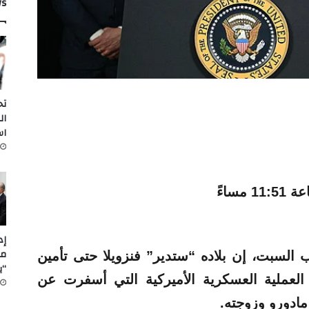
ws
تح
ال
اس
مل
 السبت، إن بلاده “ستدير” فنزويلا حتى تأمين
“ي
العملية العسكرية الأميركية التي أسفرت عن
مادورو وزوجته.