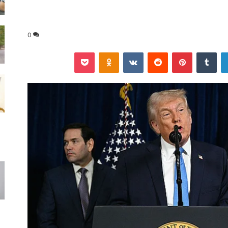
0
لينكدإن
‏Tumblr
بينتيريست
‏Reddit
‏VKontakte
Odnoklassniki
‫Pocket