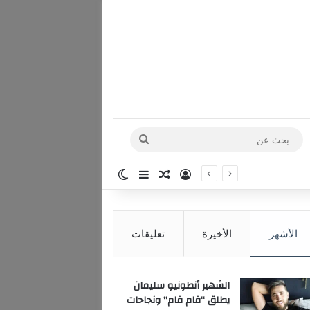
بحث
عن
تسجيل الدخول
مقال عشوائي
إضافة عمود جانبي
الوضع المظلم
الأشهر
الأخيرة
تعليقات
الشهير أنطونيو سليمان
يطلق “قام قام” ونجاحات