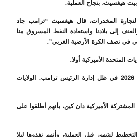
بيت هيغسيث، بنجاح العملية.
لتجارة المخدرات، قال هيغسيث “ترامب جاد
عنف إلى بلادنا واستعادة النفط المسروق منا
كي في نصف الكرة الأرضية الغربي”.
ت المتحدة الأميركية أولا.
وقال هيغسيث “أهلا بكم في عام 2026 في ظل إدارة الرئيس ترامب. الولايات
المشتركة الأميركية دان كين، بأنهم أطلقوا على
تخطيط لشهور قبل العملية، وأنهم نفذوها ليلا