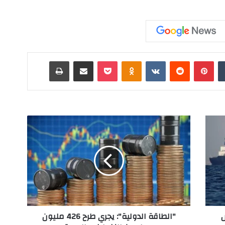
‏Tumblr
بينتيريست
‏Reddit
‏VKontakte
Odnoklassniki
‫Pocket
مشاركة عبر البريد
طباعة
"
ا
ل
ط
ا
ق
ة
ا
ل
"الطاقة الدولية": يجري طرح 426 مليون
د