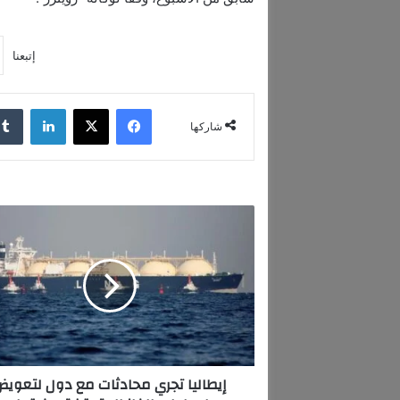
إتبعنا
فيسبوك
‫X
لينكدإن
شاركها
إ
ي
ط
ا
ل
ي
ا
ت
ج
إيطاليا تجري محادثات مع دول لتعويض
ر