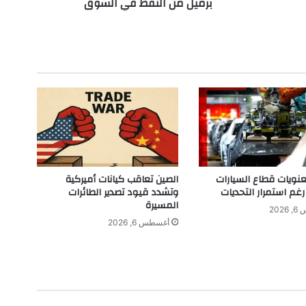
برميل من النفط في السوق
و
ل
ي
ة
"
:
ي
ج
ر
ي
ط
ر
ح
ويات قطاع السيارات
الصين تعاقب كيانات أميركية
4
رغم استمرار التحديات
وتشدد قيود تصدير الطائرات
2
المسيرة
202
6
أغسطس 6, 2026
م
ل
ي
و
ن
ب