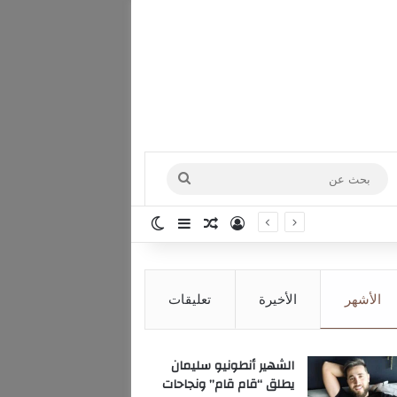
بحث
عن
تسجيل الدخول
مقال عشوائي
إضافة عمود جانبي
الوضع المظلم
الأشهر
الأخيرة
تعليقات
الشهير أنطونيو سليمان
يطلق “قام قام” ونجاحات