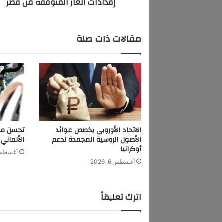
إمدادات الغاز المتوقفة من قطر
ي
م
ح
ا
مقالات ذات صلة
د
ث
ا
ت
م
ع
د
و
ل
الاتحاد الأوروبي يخصص عوائد
تحسن معن
ل
الأصول الروسية المجمدة لدعم
الألماني 
ت
أوكرانيا
أغسطس 6, 6
ع
أغسطس 6, 2026
و
ي
ض
اترك تعليقاً
إ
م
د