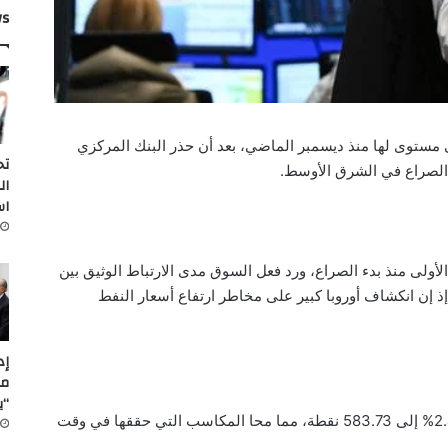
ws
ى مستوى لها منذ ديسمبر الماضي، بعد أن حذر البنك المركزي
تح
 الصراع في الشرق الأوسط.
ال
اس
أولى منذ بدء الصراع، ورد فعل السوق مدى الارتباط الوثيق بين
 إن انكشاف أوروبا كبير على مخاطر ارتفاع أسعار النفط
مل
“ي
وأغلق مؤشر ستوكس 600 الأوروبي منخفضاً 2.4% إلى 583.73 نقطة، مما محا المكاسب التي حققها في وقت