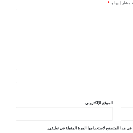
 مشار إليها بـ
*
ر
م
ي
ل
م
ن
ا
ل
ن
ف
ط
ف
ي
ا
ل
س
الموقع الإلكتروني
و
ق
في هذا المتصفح لاستخدامها المرة المقبلة في تعليقي.