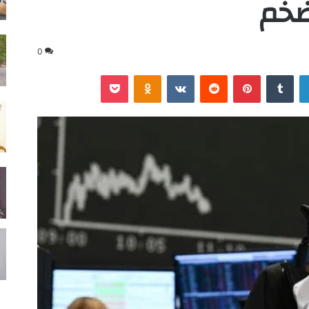
ضخم
0
لينكدإن
‏Tumblr
بينتيريست
‏Reddit
‏VKontakte
Odnoklassniki
‫Pocket