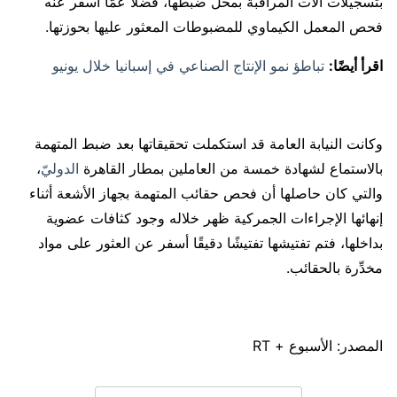
بتسجيلات آلات المراقبة بمحل ضبطها، فضلًا عمَّا أسفر عنه
فحص المعمل الكيماوي للمضبوطات المعثور عليها بحوزتها.
اقرأ أيضًا:
تباطؤ نمو الإنتاج الصناعي في إسبانيا خلال يونيو
وكانت النيابة العامة قد استكملت تحقيقاتها بعد ضبط المتهمة
بالاستماع لشهادة خمسة من العاملين بمطار القاهرة
الدولي
ّ،
والتي كان حاصلها أن فحص حقائب المتهمة بجهاز الأشعة أثناء
إنهائها الإجراءات الجمركية ظهر خلاله وجود كثافات عضوية
بداخلها، فتم تفتيشها تفتيشًا دقيقًا أسفر عن العثور على مواد
مخدِّرة بالحقائب.
المصدر: الأسبوع + RT