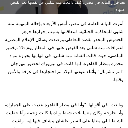
بعد قرار النيابة في مصر.. كيف دافعت منة شلبي عن نفسها بعد القبض
عليها؟
أمرت النيابة العامة في مصر، أمس الأربعاء بإحالة المتهمة منة
شلبي للمحاكمة الجنائية، لمعاقبتها بسبب إحرازها جوهر
الحشيش المخدر بقصد التعاطي.ورصدت وسائل الإعلام المصرية
اعترافات منة شلبي بعد القبض عليها في المطار يوم 25 نوفمبر
الماضي، حيث قالت الفنانة منة شلبي، في اتهامها بحيازة مواد
مخدرة بمطار القاهرة، إنها كانت في نيويورك لحضور مهرجان
“انتر ناشونال” وأثناء عودتها للبلاد تم احتجازها في غرفة والأمن
وقتها.
وتابعت، في أقوالها: “وأنا في مطار القاهرة عديت على الجمارك،
وأنا خارجة وكان معايا تلات شنط والدنيا كانت زحمة وأنا حطيت
الشنط اللي معايا على السير علشان يتشاف فيها إيه، ولقيت