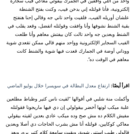
واحد من اللي واقفين في الجمرك بيقولي معاكي فيب سجارة
إلكترونية، فأنا قولتله إني بدخن فيب، وكنت بفتح الشنطة
علشان أوريله الفيب، فلقيت واحد تاني جه وقالي إحنا هنفتح
بقية الشنط نشوفها وأنا وافقت وقولتله اتفضل، وقعد يقلب في
الشنط وبعدين جه واحد تالت كان بيفتش معاهم وأنا طلعت
الفيب السجاير الإلكترونية وواحد منهم قالي ممكن تقعدي شوية
ووداني أوضة في الجمارك قعدت فيها شوية والشنط كانت
معاهم في الوقت ده”.
اقرأ أيضًا:
ارتفاع معدل البطالة في سويسرا خلال يوليو الماضي
وأكملت منة شلبي في أقوالها “لقيت ناس كتير وظباط مطلعين
علبة ميكب لونها أخضر بيقولولي إن دي فيها ماريجونا فقولتله
مفيش الكلام ده مش صح وده ميكب عادي بعدين لقيته بيقولي
معاكي كوكايين، قولتله أنا مش بشرب الحاجات دي أصلا وبعدين
قالولي طيب استني شوية، وبقيت سامعة کلام کتیر بره، وبعد