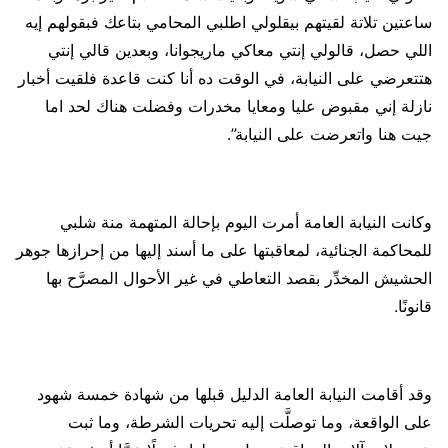
ساعتين تلاتة لقيتهم بيقلولي اطلبي المحامي بتاعك فبقولهم إيه
اللي حصل، قالولي إنتي معاكي ماريجوانا، وبعدين قالي إنتي
هتتعرضي على النيابة، في الوقت ده أنا كنت قاعدة فلقيت أخبار
نازلة إني مقبوض عليا ومعايا مخدرات وفضلت هناك لحد اما
جيت هنا واتعرضت على النيابة”.
وكانت النيابة العامة أمرت اليوم بإحالة المتهمة منة شلبي
للمحاكمة الجنائية، لمعاقبتها على ما أسند إليها من إحرازها جوهر
الحشيش المخدِّر بقصد التعاطي في غير الأحوال المصرَّح بها
قانونًا.
وقد أقامت النيابة العامة الدليل قبلها من شهادة خمسة شهود
على الواقعة، وما توصلَّت إليه تحريات الشرطة، وما ثبت