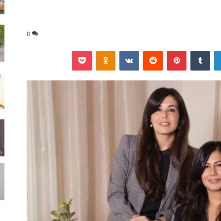
0
لينكدإن
‏Tumblr
بينتيريست
‏Reddit
‏VKontakte
Odnoklassniki
‫Pocket