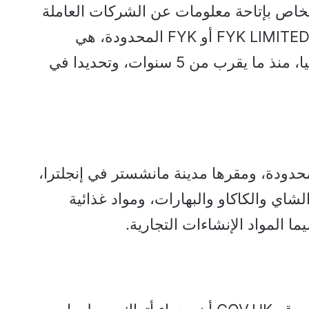
الخاص بإتاحة معلومات عن الشركات العاملة
هناك GOV.UK، وتبين أن شركة FYK LIMITED أو FYK المحدودة، هي
شركة خاصة تأسست في بريطانيا، منذ ما يقرب من 5 سنوات، وتحديدا في
دودة، ومقرها مدينة مانشستر في إنجلترا،
شاي والكاكاو والبهارات، ومواد غذائية
ا المواد الإنشاءات التجارية.