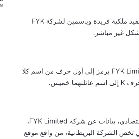
الأمر الذي أدى إلى تداول أخبار تفيد ملكية فريدة وياسمين لشركة FYK
وتكهن البعض وقال إن اسم FYK Limited يرمز إلى أول حرف من اسم كلا
ورصد موقع “أريبيان بيزنس” الاقتصادي، بيانات عن شركة FYK Limited،
 تخص الشركة البريطانية، من واقع موقع