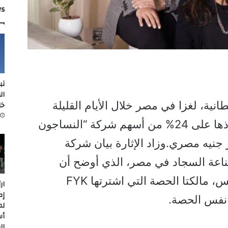
ws
تب
ال
خل
كة FYK Limited البريطانية، لغزا في مصر خلال الأيام القليلة
الماضية، بعد الإعلان عن استحواذها على 24% من أسهم شركة “النساجون
، والمقدرة بـ1.4 مليار جنيه مصري.وزاد الإثارة بيان شركة
ناعة السجاد في مصر، الذي أوضح أن
ياسمين وفريدة محمد فريد خميس، مالكتا الحصة التي اشترتها FYK
ار
إك
لم
أس
ال