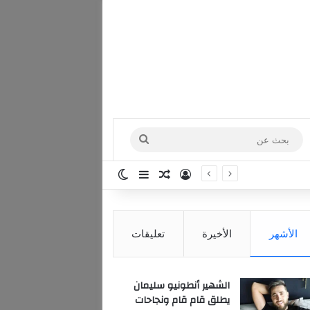
بحث
عن
تسجيل الدخول
مقال عشوائي
إضافة عمود جانبي
الوضع المظلم
الأشهر
الأخيرة
تعليقات
الشهير أنطونيو سليمان
يطلق قام قام ونجاحات