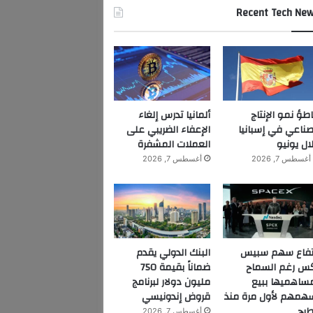
Recent Tech Ne
اطؤ نمو الإنتاج
ألمانيا تدرس إلغاء
صناعي في إسبانيا
الإعفاء الضريبي على
ال يونيو
العملات المشفرة
أغسطس 7, 2026
أغسطس 7, 2026
تفاع سهم سبيس
البنك الدولي يقدم
س رغم السماح
ضماناً بقيمة 750
ساهميها ببيع
مليون دولار لبرنامج
همهم لأول مرة منذ
قروض إندونيسي
طرح
أغسطس 7, 2026