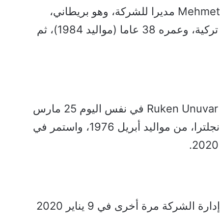
ثم جرى تعيين Mehmet Nezir KORKUT مديرا للشركة، وهو بريطاني،
ولكن اسمه ربما يدل على جذور تركية، وعمره 38 عاما (مواليد 1984)، ثم
وبعدها تم تعيين Ruken Unuvar SUPHANDAG في نفس اليوم 25 مارس
2019، وهو أيضا تركي يقيم في إنجلترا، من مواليد أبريل 1976، واستمر في
ثم عاد Mirhat Firat KAYA إلى إدارة الشركة مرة أخرى في 9 يناير 2020