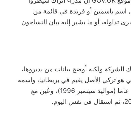
وكشفت قاعدة المعلومات على موقع GOV.UK أن مدراء أتراك سيطروا
ى اسم ياسمين أو فريدة في قائمة من
 تداوله، أو ما يشير إليه بيان النساجون
ع GOV.UK إلى ملاك الشركة ولكنه أوضح بيانات من يديروها،
ي هو تركي الأصل يقيم في بريطانيا، واسمه
Mirhat Firat KAYA، وعمره 26 عاما (مواليد سبتمبر 1996)، وعُين مع