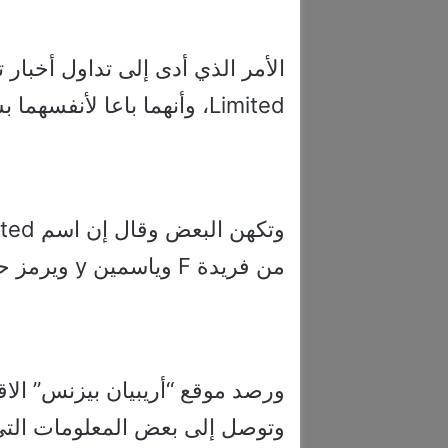
Limited، وأنهما باعا لأنفسهما بشكل غير مباشر.
من فريدة F وياسمين y ويرمز حرف K إلى اسم عائلتهما خميس.
وتوصل إلى بعض المعلومات التي