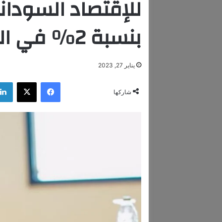
للإقتصاد السوداني 
بنسبة 2% في العام الحالي
يناير 27, 2023
فيسبوك
‫X
شاركها