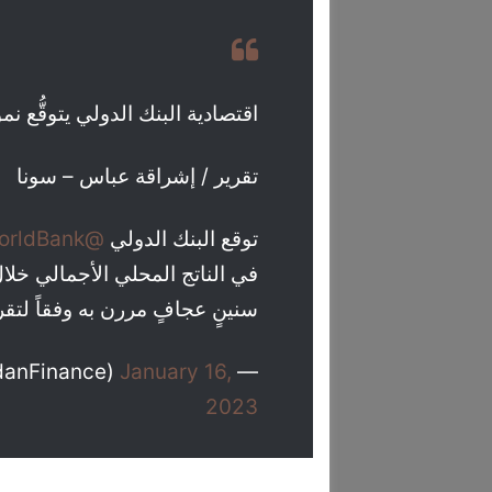
اقتصادية البنك الدولي يتوقُّع نمواً 
تقرير / إشراقة عباس – سونا
توقع البنك الدولي
@WorldBank
سنينٍ عجافٍ مررن به وفقاً لتق
January 16,
— Sudan Ministry of Finance (@SudanFinance)
2023