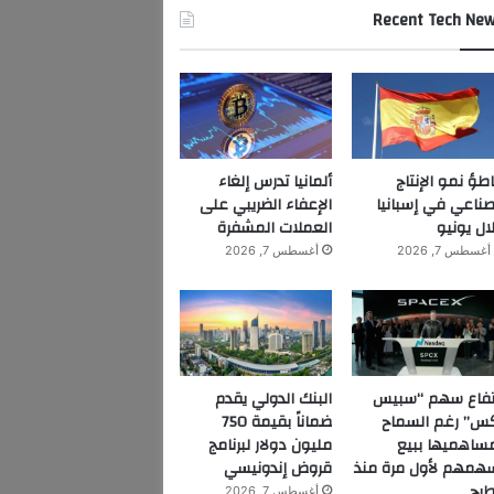
Recent Tech Ne
اطؤ نمو الإنتاج
ألمانيا تدرس إلغاء
صناعي في إسبانيا
الإعفاء الضريبي على
ال يونيو
العملات المشفرة
أغسطس 7, 2026
أغسطس 7, 2026
تفاع سهم “سبيس
البنك الدولي يقدم
س” رغم السماح
ضماناً بقيمة 750
ساهميها ببيع
مليون دولار لبرنامج
همهم لأول مرة منذ
قروض إندونيسي
طرح
أغسطس 7, 2026