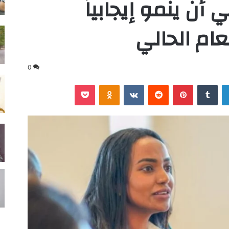
أن ينمو إيجابياً
0
لينكدإن
‏Tumblr
بينتيريست
‏Reddit
‏VKontakte
Odnoklassniki
‫Pocket