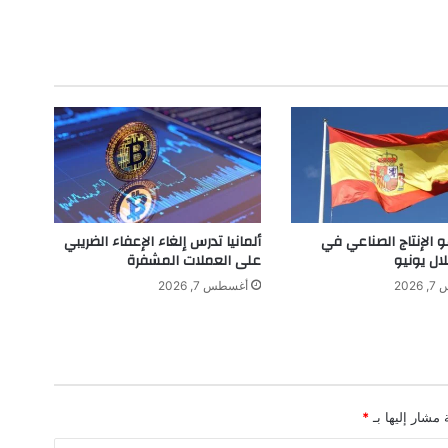
ق
ج
د
ي
د
ه
ا
ل
غ
ن
ا
ئ
و الإنتاج الصناعي في
ألمانيا تدرس إلغاء الإعفاء الضريبي
ي
لال يونيو
على العملات المشفرة
”
202
أغسطس 7, 2026
ح
ت
ى
آ
خ
ر
 مشار إليها بـ
*
ن
ف