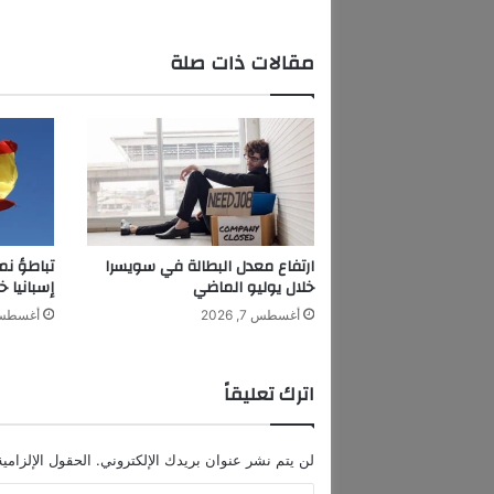
E
V
A
مقالات ذات صلة
C
A
T
C
H
E
S
T
H
ارتفاع معدل البطالة في سويسرا
تباطؤ نم
E
خلال يوليو الماضي
إسبانيا خ
E
أغسطس 7, 2026
أغسطس 7, 6
Y
E
W
اترك تعليقاً
I
T
H
لن يتم نشر عنوان بريدك الإلكتروني.
الحقول الإلزامية
T
H