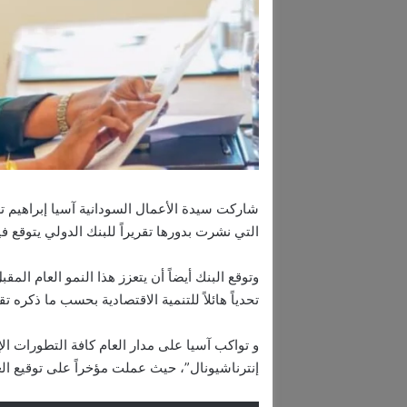
شاركت سيدة الأعمال السودانية آسيا إبراهيم تغر
التي نشرت بدورها تقريراً للبنك الدولي يتوقع فيه نمواً إيجابياً بحوالي
تحدياً هائلاً للتنمية الاقتصادية بحسب ما ذكره ت
و تواكب آسيا على مدار العام كافة التطورات ال
إنترناشيونال”، حيث عملت مؤخراً على توقيع الع