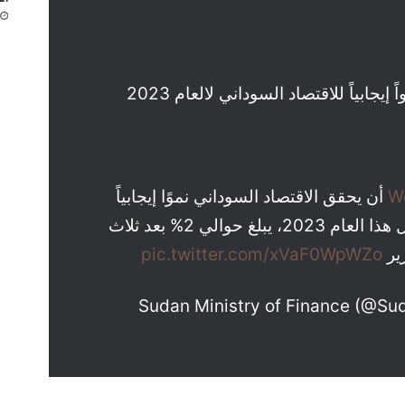
إيجابياً للاقتصاد السوداني لالعام 2023
أن يحقق الاقتصاد السوداني نموًا إيجابياً
في الناتج المحلي الأجمالي خلال هذا العام 2023، يبلغ حوالي 2% بعد ثلاث
رير
pic.twitter.com/xVaF0WpWZo