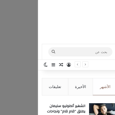
بحث
عن
تسجيل الدخول
مقال عشوائي
إضافة عمود جانبي
الوضع المظلم
الأشهر
الأخيرة
تعليقات
الشهير أنطونيو سليمان
يطلق “قام قام” ونجاحات