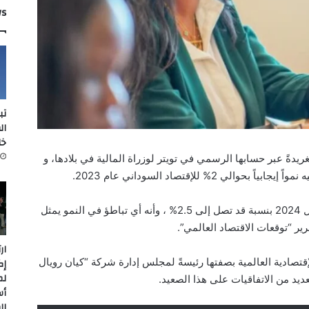
ws
تب
ال
خل
يدةً عبر حسابها الرسمي في تويتر لوزراة المالية في بلادها، و
 2% للإقتصاد السوداني عام 2023.
وتوقع البنك أيضاً أن يتعزز هذا النمو العام المقبل 2024 بنسبة قد تصل إلى 2.5% ، وأنه أي تباطؤ في النمو يمثل
قرير “توقعات الاقتصاد العالمي”.
ار
إقتصادية العالمية بصفتها رئيسةً لمجلس إدارة شركة “كيان رويال
إك
لم
ديد من الاتفاقيات على هذا الصعيد.
أس
ال