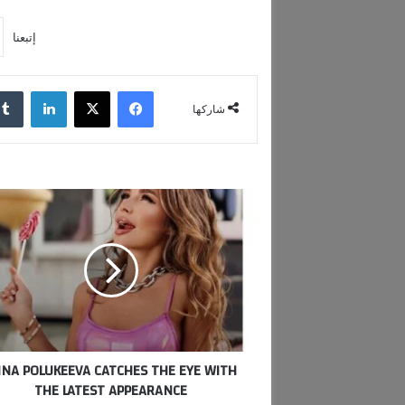
إتبعنا
فيسبوك
‫X
لينكدإن
شاركها
I
R
I
N
A
P
O
L
U
INA POLUKEEVA CATCHES THE EYE WITH
K
THE LATEST APPEARANCE
E