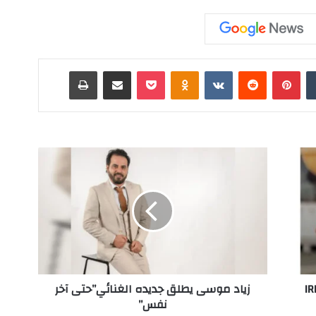
‏Tumblr
بينتيريست
‏Reddit
‏VKontakte
Odnoklassniki
‫Pocket
مشاركة عبر البريد
طباعة
ز
ي
ا
د
م
و
س
ى
ي
IR
زياد موسى يطلق جديده الغنائي”حتى آخر
ط
نفس”
ل