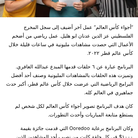
“أجواء كأس العالم” عمل آخر أضيف إلى سجل المخرج
الفلسطيني عز الدين عدنان ابو هليل. عمل رياضي من أضخم
الأعمال التي حصدت مشاهدات مليونية في ساعات قليلة خلال
كأس عالم قطر ٢٠٢٢.
البرنامج عبارة عن ٦ حلقات قدمها المبدع عبدالله الغافري.
وتميزت هذه الحلقات بالمشاهدات المليونية وصنف أحد أفضل
البرامج الرياضية التي عرضت خلال كأس عالم قطر، أكبر حدث
جماهيري في العالم كله.
كان هدف البرنامج تصوير أجواء كأس العالم لكل شخص لم
يستطع متابعة المباريات وأحدث التطورات.
وكان البرنامج برعاية Ooredoo التي قدمت جائزة بقيمة
١٠٠٠$ في كل حلقة كانت من نصيب أحد المشاهدين الذين