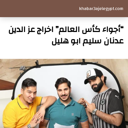
khabar3ajelegypt.com
“أجواء كأس العالم” اخراج عز الدين
عدنان سليم ابو هليل