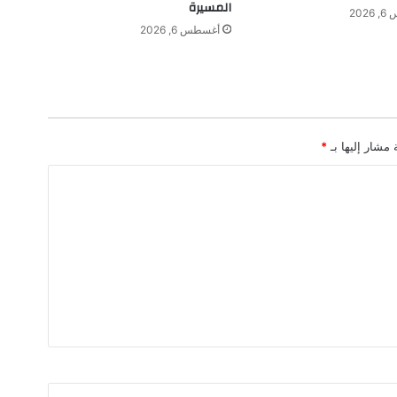
ن
المسيرة
202
ع
أغسطس 6, 2026
ن
ح
ا
ل
ة
ا
 مشار إليها بـ
*
ل
ت
أ
ه
ب
ا
ل
ق
ص
و
ى