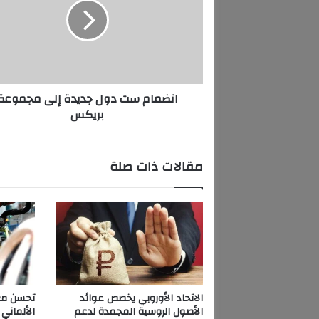
م
ا
م
س
ت
د
انضمام ست دول جديدة إلى مجموعة
و
بريكس
ل
ج
د
ي
مقالات ذات صلة
د
ة
إ
ل
ى
م
ج
م
و
الاتحاد الأوروبي يخصص عوائد
تحسن معن
ع
الأصول الروسية المجمدة لدعم
الألماني 