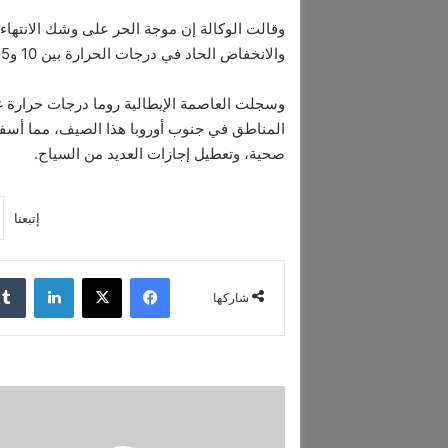
وقالت الوكالة إن موجة الحر على وشك الانتهاء
والانخفاض الحاد في درجات الحرارة بين 10 و15 درجة مئوية مطلع الأسبوع المقبل.
المناطق في جنوب أوروبا هذا الصيف، مما أسفر
صحية، وتعطيل إجازات العديد من السياح.
إتبعنا
فيسبوك
‫X
لينكدإن
شاركها
ا
ن
ض