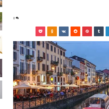
0
لينكدإن
‏Tumblr
بينتيريست
‏Reddit
‏VKontakte
Odnoklassniki
‫Pocket