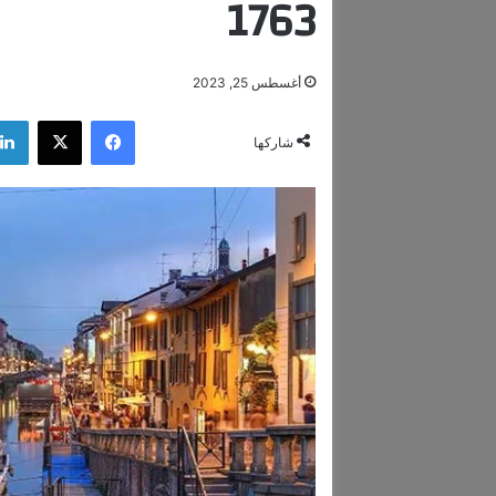
1763
أغسطس 25, 2023
فيسبوك
‫X
شاركها