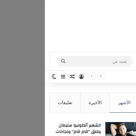
بحث
عن
تسجيل الدخول
مقال عشوائي
إضافة عمود جانبي
الوضع المظلم
الأشهر
الأخيرة
تعليقات
الشهير أنطونيو سليمان
يطلق “قام قام” ونجاحات