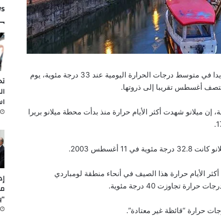
ws
سجلت مدينة ميلانو الإيطالية ارتفاعا قياسيا جديدا في متوسط درجات الحرارة اليومية عند 33 درجة مئوية، يوم
تح
نتصف أغسطس تقريبا إلى ذروتها.
ال
اس
عة، إن ميلانو شهدت أكثر الأيام حرارة منذ بدأت محطة ميلانو بريرا
11 أغسطس 2003.
ومي 23 و24 أغسطس كانا أكثر الأيام حرارة هذا الصيف في أنحاء منطقة لومباردي
ة تجاوزت 40 درجة مئوية.
مل
“ي
ات حرارة “قائظة غير معتادة”.