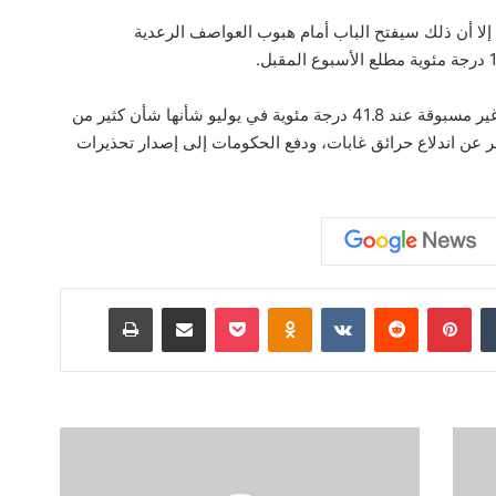
 إلا أن ذلك سيفتح الباب أمام هبوب العواصف الرعدية
وسجلت العاصمة الإيطالية روما درجات حرارة غير مسبوقة عند 41.8 درجة مئوية في يوليو شأنها شأن كثير من
 عن اندلاع حرائق غابات، ودفع الحكومات إلى إصدار تحذيرات
‏Tumblr
بينتيريست
‏Reddit
‏VKontakte
Odnoklassniki
‫Pocket
مشاركة عبر البريد
طباعة
ا
ل
ق