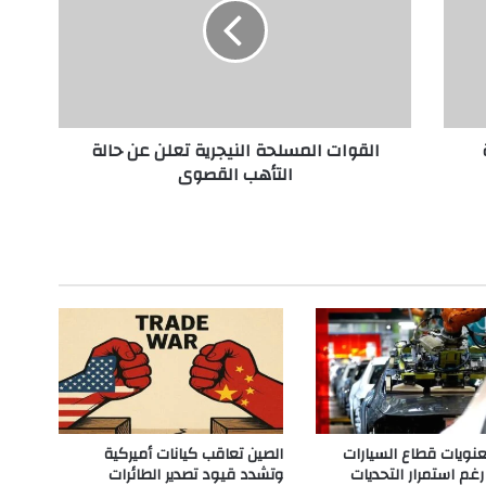
و
ا
ت
ا
ل
م
القوات المسلحة النيجرية تعلن عن حالة
س
التأهب القصوى
ل
ح
ة
ا
ل
ن
ي
ج
ر
ي
ة
ت
ع
ويات قطاع السيارات
الصين تعاقب كيانات أميركية
ل
رغم استمرار التحديات
وتشدد قيود تصدير الطائرات