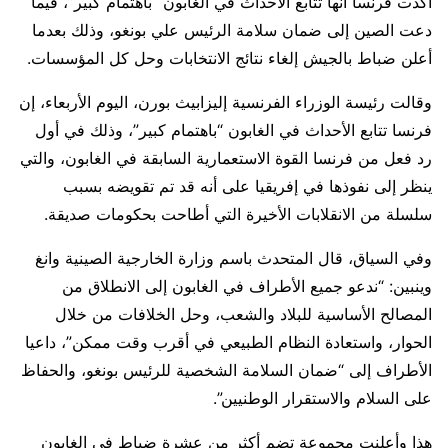
أكدت فرنسا أنها تتابع الأحداث في الغابون “باهتمام كبير”، فيما
دعت الصين إلى ضمان سلامة الرئيس علي بونغو، وذلك بعدما
أعلن ضباط بالجيش إلغاء نتائج الانتخابات وحل كل المؤسسات.
وقالت رئيسة الوزراء الفرنسية إليزابيث بورن، اليوم الأربعاء، إن
فرنسا تتابع الأحداث في الغابون “باهتمام كبير”، وذلك في أول
رد فعل من فرنسا القوة الاستعمارية السابقة في الغابون، والتي
ينظر إلى نفوذها في إفريقيا على أنه قد تم تقويضه بسبب
سلسلة من الانقلابات الأخيرة التي أطاحت بحكومات صديقة.
وفي السياق، قال المتحدث باسم وزارة الخارجية الصينية وانغ
وينبين: “ندعو جميع الأطراف في الغابون إلى الانطلاق من
المصالح الأساسية للبلاد والشعب، وحل الخلافات من خلال
الحوار، واستعادة النظام الطبيعي في أقرب وقت ممكن”، داعيا
الأطراف إلى “ضمان السلامة الشخصية للرئيس بونغو، والحفاظ
على السلام والاستقرار الوطنيين”.
هذا وأعلنت مجموعة تضم أكثر من عشرة ضباط في الغابون