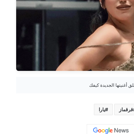
قرقماز
يارا