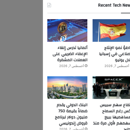
Recent Tech Ne
اطؤ نمو الإنتاج
ألمانيا تدرس إلغاء
صناعي في إسبانيا
الإعفاء الضريبي على
ال يونيو
العملات المشفرة
أغسطس 7, 2026
أغسطس 7, 2026
تفاع سهم سبيس
البنك الدولي يقدم
س رغم السماح
ضماناً بقيمة 750
ساهميها ببيع
مليون دولار لبرنامج
همهم لأول مرة منذ
قروض إندونيسي
طرح
أغسطس 7, 2026