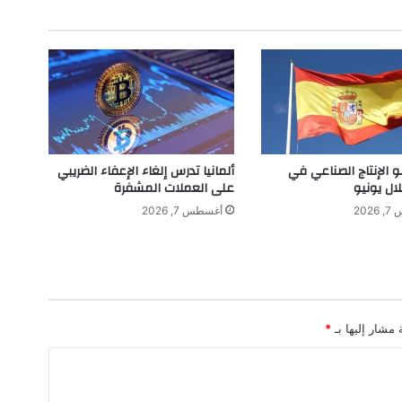
ط
ر
ح
ك
ل
ي
ب
أ
غ
و الإنتاج الصناعي في
ألمانيا تدرس إلغاء الإعفاء الضريبي
ن
لال يونيو
على العملات المشفرة
ي
202
أغسطس 7, 2026
ت
ه
ا
ا
ل
ج
 مشار إليها بـ
*
د
ي
د
ة