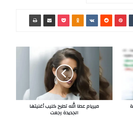
‏Tumblr
بينتيريست
‏Reddit
‏VKontakte
Odnoklassniki
‫Pocket
مشاركة عبر البريد
طباعة
م
ي
ر
ي
ا
م
ع
ط
ا
ة
ميريام عطا الله تطرح كليب أغنيتها
ا
الجديدة رجعت
ل
ل
ه
ت