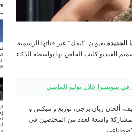
ws
ا
الجديدة
بعنوان “كيفك” عبر قناتها الرسمية
تب
ميم الفيديو كليب الخاص بها بواسطة الذكاء
ال
خل
ة في سويسرا خلال يوليو الماضي
ار
ف، ألحان ريان برجي، توزيع و ميكس و
إك
لم
لمشاركة واسعة لعدد من المختصين في
أس
لإصطناعي.
ال