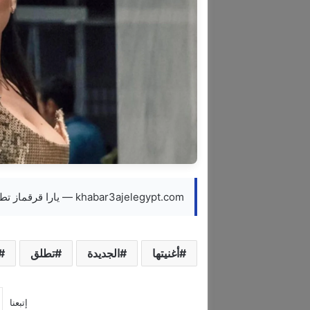
khabar3ajelegypt.com — يارا قرقماز تطلق أغنيتها الجديدة كيفك
أغنيتها
الجديدة
تطلق
إتبعنا