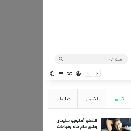
بحث
عن
تسجيل الدخول
مقال عشوائي
إضافة عمود جانبي
الوضع المظلم
الأشهر
الأخيرة
تعليقات
الشهير أنطونيو سليمان
يطلق قام قام ونجاحات