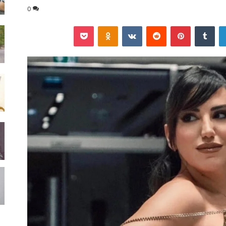
0
لينكدإن
‏Tumblr
بينتيريست
‏Reddit
‏VKontakte
Odnoklassniki
‫Pocket