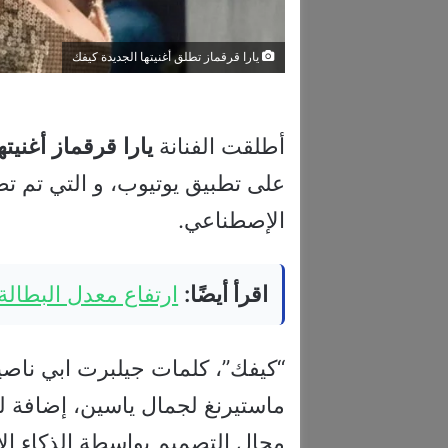
يارا قرقماز تطلق أغنيتها الجديدة كيفك
أطلقت الفنانة
يارا
قرقماز
أغنيته
على تطبيق يوتيوب، و التي تم تص
الإصطناعي.
اقرأ أيضًا:
ارتفاع معدل البطال
“كيفك”، كلمات جيلبرت ابي ناصي
ماستيرنغ لجمال ياسين، إضافة 
مجال التصميم بواسطة الذكاء ا