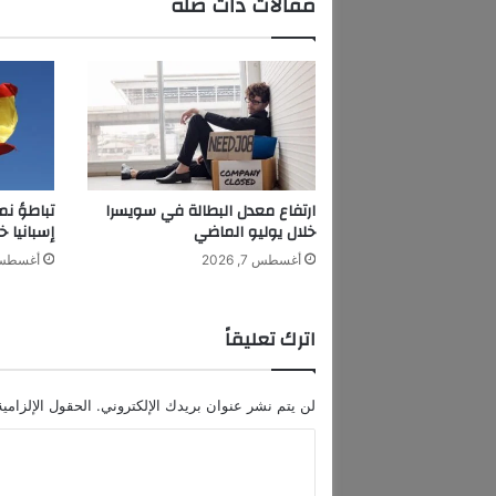
مقالات ذات صلة
و
ق
ف
ت
ه
ا
ا
ل
ت
ارتفاع معدل البطالة في سويسرا
تباطؤ نم
ض
خلال يوليو الماضي
إسبانيا خ
ا
أغسطس 7, 2026
أغسطس 7, 6
م
ن
ي
اترك تعليقاً
ة
م
ع
لن يتم نشر عنوان بريدك الإلكتروني.
الحقول الإلزامية
ا
ل
ا
ق
ل
ض