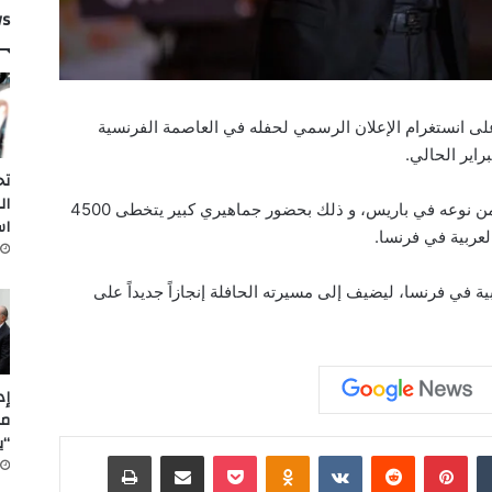
ws
لى انستغرام الإعلان الرسمي لحفله في العاصمة الفرنسية
اير الحالي.
تح
ال
و سيكون الحدث حفل الريسيتال العربي الأول من نوعه في باريس، و ذلك بحضور جماهيري كبير يتخطى 4500
اس
عربية في فرنسا.
بية في فرنسا، ليضيف إلى مسيرته الحافلة إنجازاً جديداً على
مل
“ي
‏Tumblr
بينتيريست
‏Reddit
‏VKontakte
Odnoklassniki
‫Pocket
مشاركة عبر البريد
طباعة