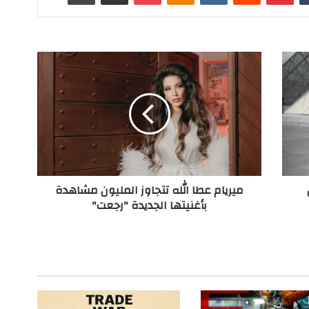
م
ي
ر
ي
ا
م
ع
ط
ا
ميريام عطا الله تتجاوز المليون مشاهدة
ا
بأغنيتها الجديدة "رجعت"
ل
ل
ه
ت
ت
ج
ا
و