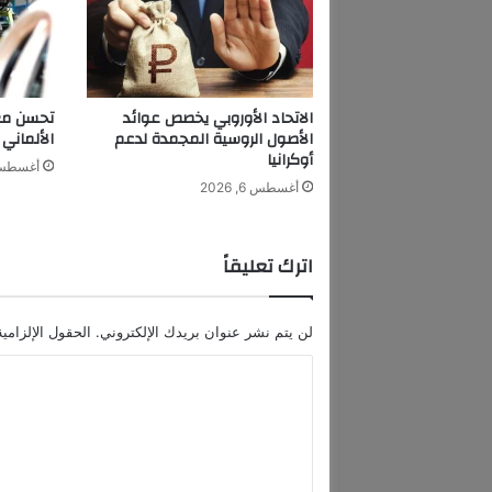
ف
ة
ي
ك
ش
الاتحاد الأوروبي يخصص عوائد
تحسن معن
ف
الأصول الروسية المجمدة لدعم
الألماني 
ع
أوكرانيا
أغسطس 6, 6
ن
أغسطس 6, 2026
إ
ط
ل
اترك تعليقاً
ا
ق
م
لن يتم نشر عنوان بريدك الإلكتروني.
الحقول الإلزامية
ش
ر
ا
و
ل
ع
ه
ت
ا
ع
ل