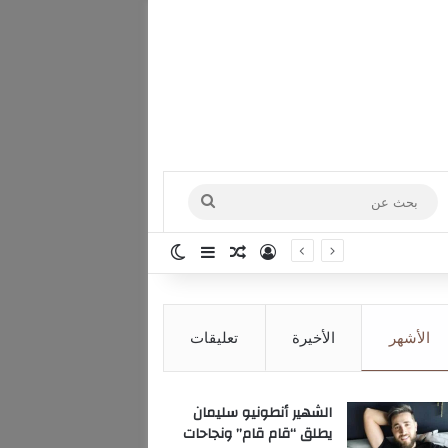
بحث
عن
تسجيل الدخول
مقال عشوائي
إضافة عمود جانبي
الوضع المظلم
الأشهر
الأخيرة
تعليقات
الشهير أنطونيو سليمان
يطلق “قام قام” ونجاحات