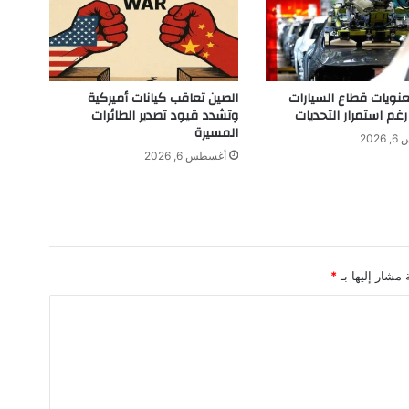
ز
ا
ل
م
ل
ويات قطاع السيارات
الصين تعاقب كيانات أميركية
ي
رغم استمرار التحديات
وتشدد قيود تصدير الطائرات
و
المسيرة
202
ن
أغسطس 6, 2026
م
ش
ا
ه
د
ة
 مشار إليها بـ
*
ب
أ
غ
ن
ي
ت
ه