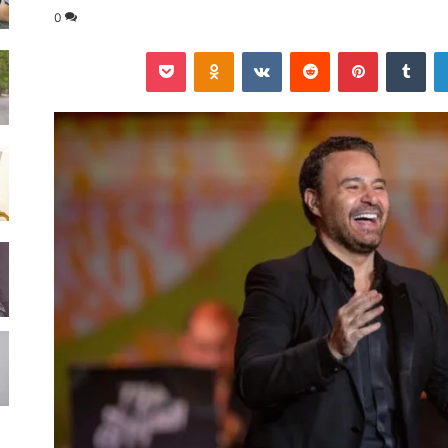
0
لينكدإن
‏Tumblr
بينتيريست
‏Reddit
‏VKontakte
Odnoklassniki
‫Pocket