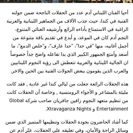
أحيا الفنان اللبناني آدم عدد من الحفلات الناجحة ضمن جولته
الفنية في كندا، حيث جذب الآلاف من الجماهير اللبنانية والعربية
الراغبة في الاستمتاع بأداءه الرائع وأرشيفه الغنائي المتنوع،
النجم آدم كان في الموعد، و أبدع في تقديم باقة متنوعة من
أجمل أغانيه، منها “في حدا”، “حدا عارف”، و”خلص الدمع”، ما
أسعد وأمتع الجمهور الكبير الذي بدا تفاعله واضح جداً خصوصاً
ان الجالية اللبنانية والعربية تتعطش الى رؤية النجوم اللبنانيين
والعرب الذين يقومون ببعض الجولات الفنية بين الحين والاخر.
هذه الحفلات الرائعة جعلت من ليالي كندا غير عادية , فقد كانت
مليئة بالمشاعر و الأجواء الرومنسية , وخاصة أن الحفلات كانت
من تنظيم متعهد النجوم زافين جافريان صاحب شركة Global
Entertainment و Xtravaganza Nights.
كما أشاد الحاضرون بجودة الحفلات وتنظيمها المتميز الذي ضمن
وسائل الراحة والأمان، وفي تعليقه على الحفلات، عبّر آدم عن