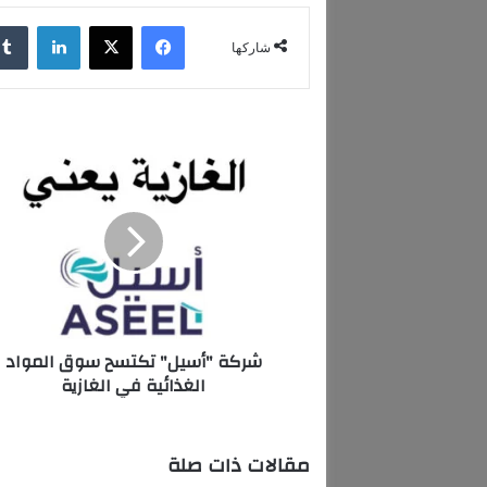
فيسبوك
‫X
لينكدإن
شاركها
ش
ر
ك
ة
"
أ
س
ي
ل
شركة "أسيل" تكتسح سوق المواد
"
الغذائية في الغازية
ت
ك
ت
س
مقالات ذات صلة
ح