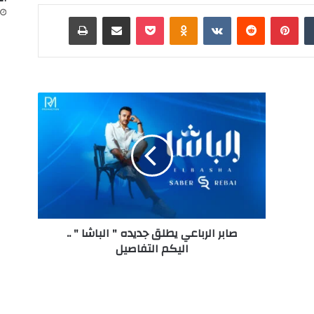
‏Tumblr
بينتيريست
‏Reddit
‏VKontakte
Odnoklassniki
‫Pocket
مشاركة عبر البريد
طباعة
ص
ا
ب
ر
ا
ل
ر
ب
ا
صابر الرباعي يطلق جديده " الباشا " ..
ع
اليكم التفاصيل
ي
ي
ط
ل
ق