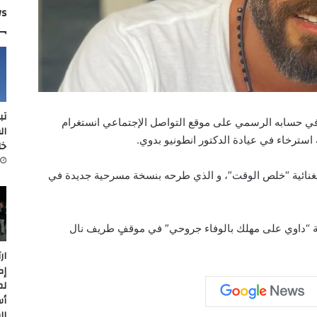
ws
تب
ي حسابه الرسمي على موقع التواصل الإجتماعي انستغرام
ال
سترخاء في عيادة الدكتور انطونيو بدوي.
خل
الغنائية “خلص الوقت”، و الذي طرحه بنسخة مسرحية جديدة في
نية “داوي على مهلك بالوفاء جروحي” في موقفٍ طريف نال
ار
إك
لم
أس
ال