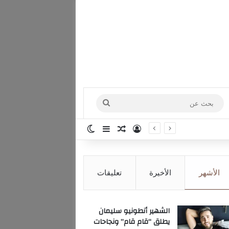
بحث
عن
تسجيل الدخول
مقال عشوائي
إضافة عمود جانبي
الوضع المظلم
الأشهر
الأخيرة
تعليقات
الشهير أنطونيو سليمان
يطلق “قام قام” ونجاحات