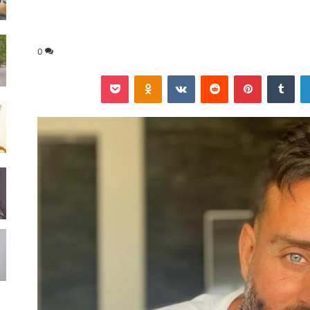
0
لينكدإن
‏Tumblr
بينتيريست
‏Reddit
‏VKontakte
Odnoklassniki
‫Pocket