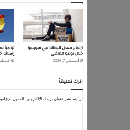
س
و
ق
ا
ل
م
و
ا
ارتفاع معدل البطالة في سويسرا
تباطؤ نم
د
خلال يوليو الماضي
إسبانيا خ
ا
أغسطس 7, 2026
أغسطس 7, 6
ل
غ
ذ
اترك تعليقاً
ا
ئ
ي
لن يتم نشر عنوان بريدك الإلكتروني.
الحقول الإلزامية
ة
ف
ا
ي
ل
ا
ل
ت