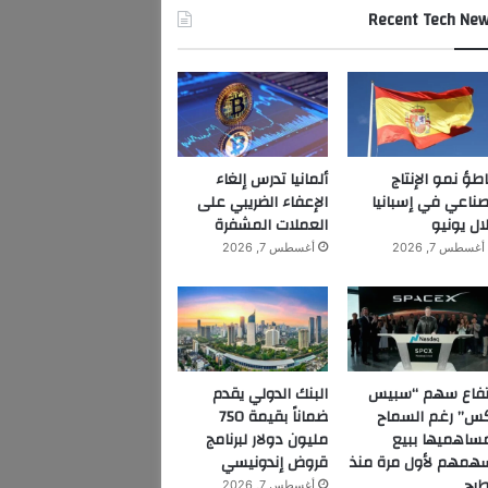
Recent Tech Ne
اطؤ نمو الإنتاج
ألمانيا تدرس إلغاء
صناعي في إسبانيا
الإعفاء الضريبي على
ال يونيو
العملات المشفرة
أغسطس 7, 2026
أغسطس 7, 2026
تفاع سهم “سبيس
البنك الدولي يقدم
س” رغم السماح
ضماناً بقيمة 750
ساهميها ببيع
مليون دولار لبرنامج
همهم لأول مرة منذ
قروض إندونيسي
طرح
أغسطس 7, 2026