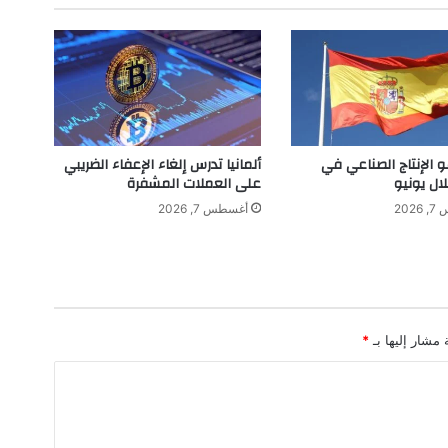
ج
د
ي
د
ه
"
ا
ل
و الإنتاج الصناعي في
ألمانيا تدرس إلغاء الإعفاء الضريبي
ب
لال يونيو
على العملات المشفرة
ا
202
أغسطس 7, 2026
ش
ا
"
.
.
ا
 مشار إليها بـ
*
ل
ي
ك
م
ا