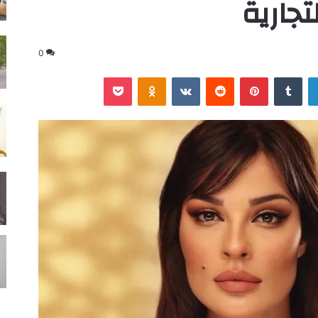
تجارية
0
لينكدإن
‏Tumblr
بينتيريست
‏Reddit
‏VKontakte
Odnoklassniki
‫Pocket