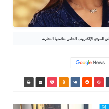
‏Tumblr
بينتيريست
‏Reddit
‏VKontakte
Odnoklassniki
‫Pocket
مشاركة عبر البريد
طباعة
ن