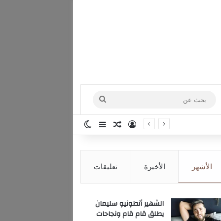
بحث
عن
تسجيل الدخول
مقال عشوائي
إضافة عمود جانبي
الوضع المظلم
الأشهر
الأخيرة
تعليقات
الشهير أنطونيو سليمان
يطلق قام قام ونجاحات