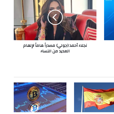
ج
ل
ا
ء
أ
ح
م
د
نجلاء أحمد (جولي) مصدراً هاماً لإلهام
(
العديد من النساء
ج
و
ل
ي
)
م
ص
د
ر
اً
ه
ا