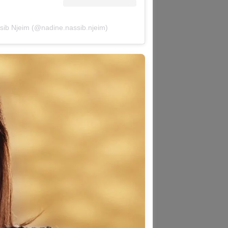
sib Njeim (@nadine.nassib.njeim)