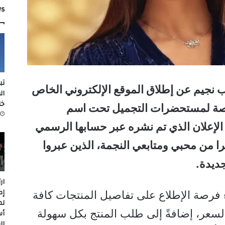
ws
تب
يب نجيم عن إطلاق الموقع الإلكتروني الخاص
ال
خل
مخصصة لمستحضرات التجميل تحت اسم
Nadine Njeim”، هذا الإعلان الذي تم نشره عبر حسابها الرسمي
ا من محبي ومتابعي النجمة، الذين عبروا
ديدة.
ار
إك
اء فرصة الإطلاع على تفاصيل المنتجات كافة
لم
لسعر، إضافةً إلى طلب المنتج بكل سهولة
أس
ال