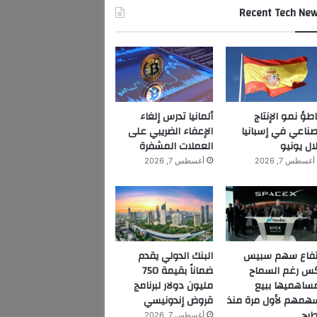
Recent Tech Ne
اطؤ نمو الإنتاج
ألمانيا تدرس إلغاء
صناعي في إسبانيا
الإعفاء الضريبي على
ال يونيو
العملات المشفرة
أغسطس 7, 2026
أغسطس 7, 2026
تفاع سهم سبيس
البنك الدولي يقدم
س رغم السماح
ضماناً بقيمة 750
ساهميها ببيع
مليون دولار لبرنامج
همهم لأول مرة منذ
قروض إندونيسي
طرح
أغسطس 7, 2026