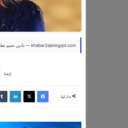
khabar3ajelegypt.com — نادين نجيم تطلق الموقع الإلكتروني الخاص بعلامتها التجارية
إتبعنا
فيسبوك
‫X
لينكدإن
شاركها
ص