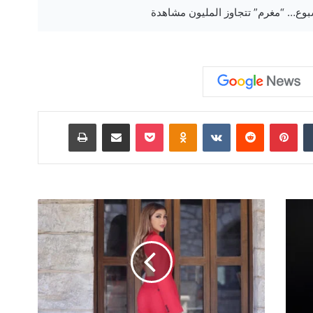
‏Tumblr
بينتيريست
‏Reddit
‏VKontakte
Odnoklassniki
‫Pocket
مشاركة عبر البريد
طباعة
"
م
غ
ر
م
"
ت
ت