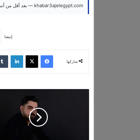
khabar3ajelegypt.com — بعد أقل من أسبوع… “مغرم” تتجاوز المليون مشاهدة
إتبعنا
فيسبوك
‫X
لينكدإن
شاركها
م
ا
ه
ر
ن
ص
ر
ا