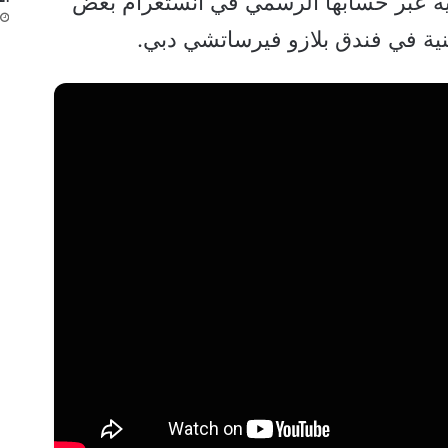
ية عبر حسابها الرسمي في انستغرام بعض
ية في فندق بلازو فيرساتشي دبي.