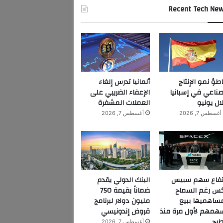
Recent Tech Ne
اطؤ نمو الإنتاج
ألمانيا تدرس إلغاء
صناعي في إسبانيا
الإعفاء الضريبي على
ال يونيو
العملات المشفرة
أغسطس 7, 2026
أغسطس 7, 2026
تفاع سهم سبيس
البنك الدولي يقدم
س رغم السماح
ضماناً بقيمة 750
ساهميها ببيع
مليون دولار لبرنامج
همهم لأول مرة منذ
قروض إندونيسي
طرح
أغسطس 7, 2026