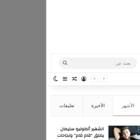
بحث
عن
تسجيل الدخول
مقال عشوائي
إضافة عمود جانبي
الوضع المظلم
الأشهر
الأخيرة
تعليقات
الشهير أنطونيو سليمان
يطلق “قام قام” ونجاحات