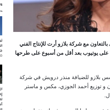
ws
تب
بالتعاون مع شركة بلازو أرت للإنتاج الفني
ال
خل
على يوتيوب بعد أقل من أسبوع على طرحها
مؤسس بلازو للضيافة منذر درويش في شركة
ان و توزيع أحمد الجوزي، مكس و ماستر
ار
إك
ل.
لم
أس
ال