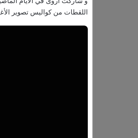
و شاركت أروى في الأيام الماض
اللقطات من كواليس تصوير الأغن