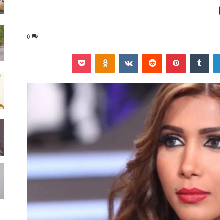
0
لينكدإن
‏Tumblr
بينتيريست
‏Reddit
‏VKontakte
Odnoklassniki
‫Pocket