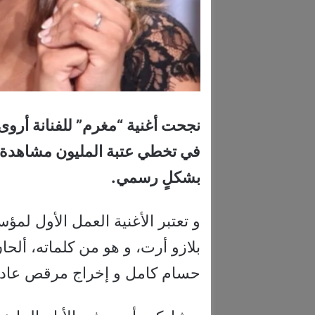
نجحت أغنية “مغرم” للفنانة أروى 
في تخطي عتبة المليون مشاهدة 
بشكلٍ رسمي.
و تعتبر الأغنية العمل الأول ل
بلازو أرت، و هو من كلماته، ألح
حسام كامل و إخراج مرقص عاد