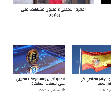
خ
"مغرم" تتخطى 2 مليون مشاهدة على
ط
يوتيوب
ى
2
م
ل
ي
و
ن
م
ش
ا
ه
د
ة
و الإنتاج الصناعي في
ألمانيا تدرس إلغاء الإعفاء الضريبي
ع
لال يونيو
على العملات المشفرة
ل
202
أغسطس 7, 2026
ى
ي
و
ت