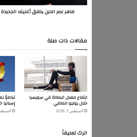
ل
ماهر نصر الدين يطلق أغنيته الجديدة
د
ي
ن
ي
ط
مقالات ذات صلة
ل
ق
أ
غ
ن
ي
ت
ه
ا
ارتفاع معدل البطالة في سويسرا
تباطؤ نم
ل
خلال يوليو الماضي
إسبانيا خ
ج
أغسطس 7, 2026
أغسطس 7, 6
د
ي
د
اترك تعليقاً
ة