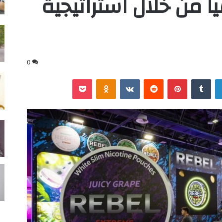
اً من خلال استراتيجية
0
لينكدإن
‏Tumblr
بينتيريست
‏Reddit
‏VKontakte
Odnoklassniki
‫Pocket