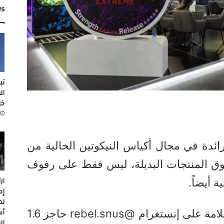
ws
تب
ال
خل
Re، العلامة الرائدة في مجال أكياس النيكوتين الخالية من
وق المنتجات البديلة، ليس فقط على رفوف
ار
 أيضاً.
إك
لم
أس
فقد تخطّت الصفحة الرسمية للعلامة على إنستغرام @rebel.snus حاجز 1.6
ال