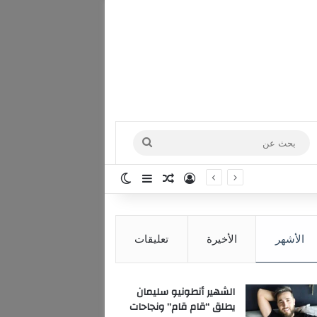
بحث
عن
تسجيل الدخول
مقال عشوائي
إضافة عمود جانبي
الوضع المظلم
الأشهر
الأخيرة
تعليقات
الشهير أنطونيو سليمان
يطلق “قام قام” ونجاحات