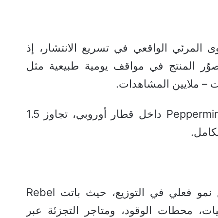
 المرئي الواقعي في تسريع الانتشار، إذ
Reel – التي تصوّر المنتج في مواقف يومية طبيعية مثل
ت – ملايين المشاهدات.
مقطع واحد فقط يُظهر علبة Peppermint داخل قطار أوروبي، تجاوز 1.5
كامل.
ويتوازى هذا الزخم الرقمي مع نمو فعلي في التوزيع، حيث باتت Rebel
ات، محطات الوقود، ومتاجر التجزئة عبر