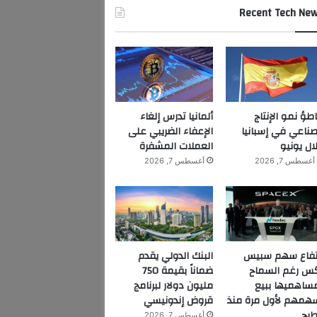
Recent Tech Ne
اطؤ نمو الإنتاج
ألمانيا تدرس إلغاء
صناعي في إسبانيا
الإعفاء الضريبي على
ال يونيو
العملات المشفرة
أغسطس 7, 2026
أغسطس 7, 2026
تفاع سهم سبيس
البنك الدولي يقدم
س رغم السماح
ضماناً بقيمة 750
ساهميها ببيع
مليون دولار لبرنامج
همهم لأول مرة منذ
قروض إندونيسي
طرح
أغسطس 7, 2026