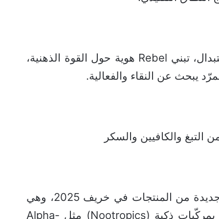
وبينما يركّز منافسوها على الاستبدال، تبني Rebel هوية حول القوة الذهنية،
مرّد يبحث عن النقاء والفعالية.
من التبغ والكافيين والسكر
تستعد Rebel لإطلاق مجموعة جديدة من المنتجات في خريف 2025، وهي
عبارة عن أكياس طاقة مدعّمة بمركّبات ذكية (Nootropics) مثل Alpha-