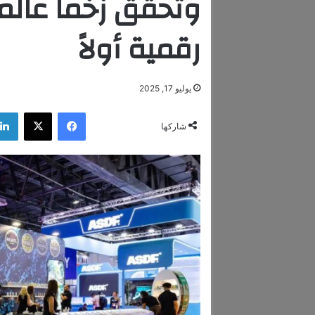
وتحقق زخماً عالمي
رقمية أولاً
يوليو 17, 2025
فيسبوك
‫X
شاركها