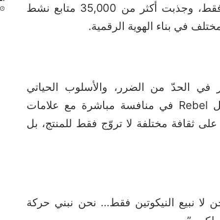
مليون مشاهدة خلال 30 يوماً فقط، وجذبت أكثر من 35,000 متابع نشط
ختلف في بناء الهوية الرقمية.
ر في الحدّ من الضرر، والأسلوب الحياتي
العصري، والزخم الرقمي، تدخل Rebel في منافسة مباشرة مع علامات
 وVelo، معتمدة على ثقافة مختلفة لا تروّج فقط للمنتج، بل
ن لا نبيع النيكوتين فقط… نحن نبني حركة