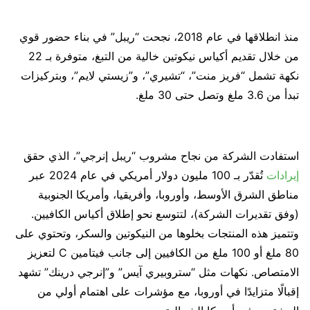
منذ انطلاقها في عام 2018، نجحت “ريبل” في بناء حضور قوي
من خلال تقديم أكياس نيكوتين خالية من التبغ، متوفرة بـ 22
نكهة تشمل “فريز منت”، “تشيري”، و”زيستي لايم”، وبتركيزات
تبدأ من 3.6 ملغ وتصل حتى 30 ملغ.
استفادت الشركة من نجاح مشروب “ريبل إنرجي”، الذي حقق
إيرادات
تُقدّر بـ 100 مليون دولار أمريكي في عام 2024 عبر
مناطق الشرق الأوسط، وأوروبا، وأفريقيا، وأمريكا الجنوبية
(وفق تقديرات الشركة)، لتتوسع نحو إطلاق أكياس الكافيين.
وتتميز هذه المنتجات بخلوها من النيكوتين والسكر، وتحتوي على
80 ملغ أو 100 ملغ من الكافيين إلى جانب فيتامين C لتعزيز
الامتصاص. نكهات مثل “ستروبيري آيس” و”إنرجي درينك” تشهد
إقبالًا متزايدًا في أوروبا، مع مؤشرات على اهتمام أولي من