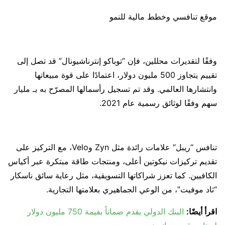
موقع تنافسي وخطط مالية للنمو
وفقًا لتقديرات محللين، فإن “توباكو إنترناشيونال” قد تصل إلى
تقييم يتجاوز 500 مليون دولار، اعتمادًا على قوة مبيعاتها
وانتشارها العالمي. وقد تم تسجيل رأسمالها المصرّح به بـ مليار
سهم وفقًا لوثائق رسمية عام 2021.
تنافس “ريبل” علامات رائدة مثل Zyn وVelo، مع التركيز على
تقديم تركيزات نيكوتين أعلى، ومنتجات طاقة مبتكرة عبر أكياس
الكافيين. كما تعزز شراكاتها التسويقية، مثل رعاية سائق ناسكار
“ثاد موفيت”، من الوعي الجماهيري بعلامتها التجارية.
اقرأ أيضًا:
البنك الدولي يقدم ضماناً بقيمة 750 مليون دولار