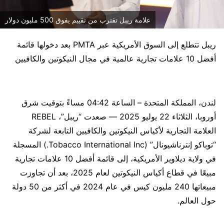
علامة ريبل تقترب من تقييم يفوق 500 مليون دولار
ريبل تتطلع إلى السوق الأمريكية عبر PMTA بعد دخولها قائمة
أفضل 10 علامات تجارية عالمية في مجال النيكوتين والكافيين
لندن، المملكة المتحدة – الساعة 04:42 مساءً بتوقيت شرق
أوروبا، الثلاثاء 22 يوليو 2025 — صعدت “ريبل”، REBEL
العلامة التجارية لأكياس النيكوتين والكافيين التابعة لشركة
“توباكو إنترناشيونال” (Tobacco International Inc.) المسجلة
في ولاية ديلاوير الأمريكية، إلى قائمة أفضل 10 علامات تجارية
مبيعًا في قطاع أكياس النيكوتين لعام 2025، بعد أن تجاوزت
مبيعاتها 240 مليون كيس في عام 2024 في أكثر من 50 دولة
حول العالم.