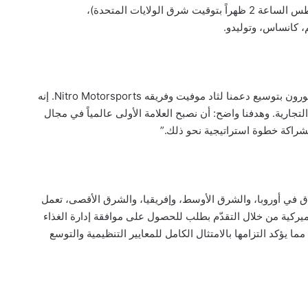
وتشمل السباقات القادمة: واتكنز غلين (2 أغسطس الساعة 2 ظهراً بتوقيت شرق الولايات المتحدة)،
، كانساس، وتوليدو.
وأضاف المتحدث باسم شركة Rebel: “نحن فخورون بتوسيع دعمنا لثاد موفيت وفريقه Nitro Motorsports. إنه
لتجارية. وهدفنا واضح: أن نصبح العلامة الأولى عالمياً في مجال
هيمن فيه Rebel على الأسواق في أوروبا، والشرق الأوسط، وإفريقيا، والشرق الأقصى، تعمل
ركية من خلال التقدّم بطلب للحصول على موافقة إدارة الغذاء
لدواء الأميركية (FDA) ضمن إجراءات PMTA، مما يؤكد التزامها بالامتثال الكامل للمعايير التنظيمية والتوسع