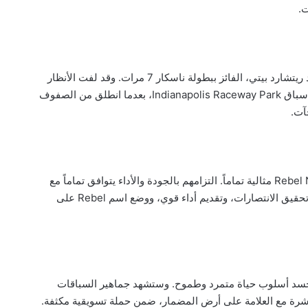
.
ينحدر ثاد موفيت من سلالة أسطورية، فهو حفيد ريتشارد بيتي، الفائز ببطولة ناسكار 7 مرات. وقد لفت الأنظار
مؤخراً بتحقيقه مركزاً ضمن العشرة الأوائل في سباق Indianapolis Raceway Park، بعدما انطلق من الصفوف
آت.
وقال موفيت: “الشراكة مع Rebel Nicotine Pouches مثالية تماماً. التزامهم بالجودة والأداء يتوافق تماماً مع
أسلوبي في السباقات. أهدف هذا الموسم إلى تحقيق الانتصارات، وتقديم أداء قوي، ووضع اسم Rebel على
لتجسد أسلوب حياة متمرد وطموح. وستشهد جماهير السباقات
رة مع العلامة على أرض المضمار، ضمن حملة تسويقية مكثفة.