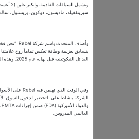
سبرينغفيلد، ماديسون، دوكوين، بريستول، سالم
يتسابق بعزيمة وطاقة تعكس تماماً روح علامتنا ا
البدائل النيكوتينية قبل نهاية عام 2025. وهذه الشراكة خطوة استراتيجية نحو ذلك.”
وفي الوقت الذي ت
الشركة بنشاط على التحضير لدخول السوق الأمي
وا
العالمي المدروس.