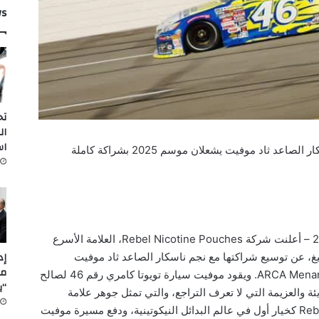
ws
تح
ال
اس
شركة Rebel Nicotine Pouches وسائق ناسكار الصاعد ثاد موفيت يشعلان موسم 2025 بشراكة كاملة
إنديانابوليس، الولايات المتحدة – 26 يوليو 2025 – أعلنت شركة Rebel Nicotine Pouches، العلامة الأسرع
لتبغ، عن توسيع شراكتها مع نجم ناسكار الصاعد ثاد موفيت
مل
للمشاركة الكاملة في بطولة ARCA Menards Series 2025. ويقود موفيت سيارة تويوتا كامري رقم 46 لصالح
“ي
سّداً الروح الجريئة والعزيمة التي لا تعرف التراجع، والتي تمثل جوهر علامة
Rebel. وتهدف هذه الشراكة إلى تعزيز موقع Rebel كخيار أول في عالم البدائل النيكوتينية، ودفع مسيرة موفيت