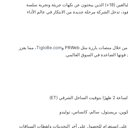
تُعد Rebel Nicotine Pouches الخيار الأمثل للبالغين (18+) الذين يبحثون عن نكهات جريئة وتجربة سلسة
ود، تدخل الشركة مرحلة جديدة من الابتكار في عالم الأداء
لال منصات بارزة مثل PRWeb و
TigloBe.com
، مما يعزز
كد قوتها الصاعدة في السوق العالمي.
كوين، بريستول، سالم، كانساس، توليدو
على إنستغرام للحصول على آخر التحديثات ولقطات السباقات