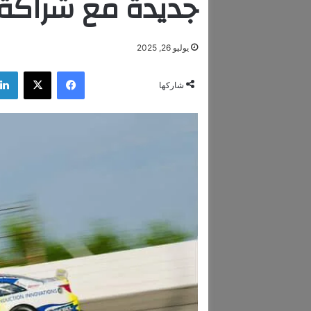
جديدة مع شراكة Rebel وموفي
يوليو 26, 2025
فيسبوك
‫X
شاركها