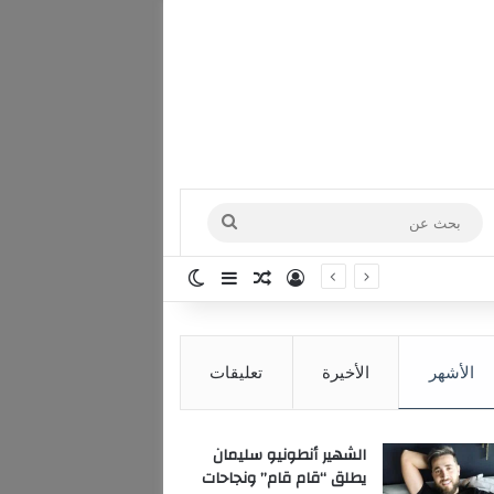
بحث
عن
تسجيل الدخول
مقال عشوائي
إضافة عمود جانبي
الوضع المظلم
الأشهر
الأخيرة
تعليقات
الشهير أنطونيو سليمان
يطلق “قام قام” ونجاحات