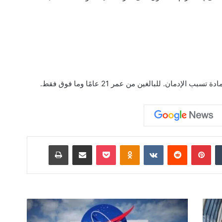
لإدمان. للبالغين من عمر 21 عامًا وما فوق فقط.
‏Tumblr
بينتيريست
‏Reddit
‏VKontakte
Odnoklassniki
‫Pocket
مشاركة عبر البريد
طباعة
و
ك