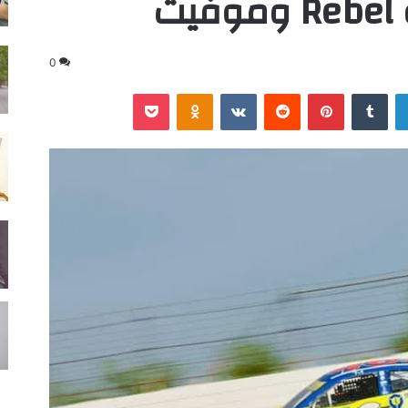
ت
0
لينكدإن
‏Tumblr
بينتيريست
‏Reddit
‏VKontakte
Odnoklassniki
‫Pocket