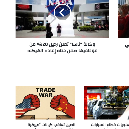
ا
ل
ة
"
ن
ا
س
ي
وكالة "ناسا" تعلن رحيل 20% من
ا
موظفيها ضمن خطة إعادة الهيكلة
"
ت
ع
ل
ن
ر
ح
ي
ل
2
0
%
م
ويات قطاع السيارات
الصين تعاقب كيانات أميركية
ن