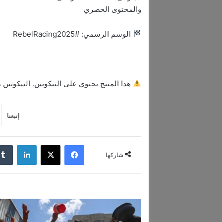
والمحتوى الحصري
الوسم الرسمي: #RebelRacing2025
هذا المنتج يحتوي على النيكوتين. النيكوتين مادة تسبب ا
إتبعنا
فيسبوك
‫X
لينكدإن
شاركها
ق
ط