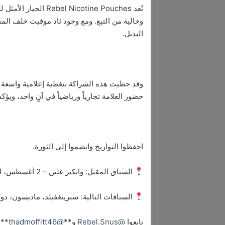
وخالية من التبغ. ومع وجود ثاد موفيت خلف المق
البديل.
وقد حظيت هذه الشراكة بتغطية إعلامية واسعة من خ
حضور العلامة تجارياً ورياضياً في آنٍ واحد، ويؤ
احفظوا التواريخ وانضموا إلى الثورة.
السباق المقبل: واتكنز غلين – 2 أغسطس، الساعة 2 ظهرًا بتوقيت الساحل الشرقي (ET)
السباقات التالية: سبرينغفيلد، ماديسون، دو
تابعوا
@Rebel.Snus
و**
@thadmoffitt46
** 