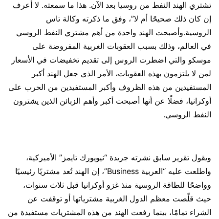
تشتري الهند النفط من روسيا بعد الآن. هذا ما سمعته. لا أعرف
إن كان ذلك صحيحًا أم لا”، وفق ما ذكرته وكالة تاس
الروسية.وأصبحت الهند واحدة من أهم مشتري النفط الروسي
في العالم، وذلك بسبب العقوبات الغربية المفروضة على
موسكو والتي اضطرت الروس إلى تقديم تخفيضات في الأسعار
لمن لا يلتزمون بهذه العقوبات، الأمر الذي جعل الهند أكبر
المستفيدين من هذه الظروف وأكبر المستفيدين من الحرب على
أوكرانيا، فضلًا عن أنها أصبحت أكبر وأهم الزبائن الذين يشترون
النفط الروسي.
ويقول تقرير سابق نشرته جريدة “نيويورك تايمز” الأميركية،
واطلعت عليه “العربية Business”، إن الهند تُعد مشتريًا رئيسيًا
وواضحًا للطاقة الروسية منذ غزو أوكرانيا قبل ثلاث سنوات،
حيث قلّصت معظم الدول الغربية مشترياتها أو توقفت عن
الشراء تمامًا، بينما رفعت الهند من هذه المشتريات مستفيدة من