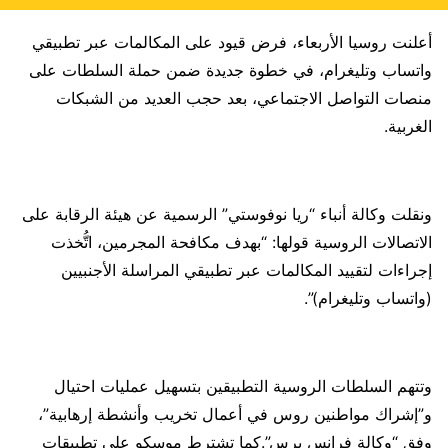
أعلنت روسيا الأربعاء، فرض قيود على المكالمات عبر تطبيقي
واتساب وتليغرام، في خطوة جديدة ضمن حملة السلطات على
منصات التواصل الاجتماعي، بعد حجب العديد من الشبكات
الغربية.
ونقلت وكالة أنباء “ريا نوفوستي” الرسمية عن هيئة الرقابة على
الاتصالات الروسية قولها: “بهدف مكافحة المجرمين، اتُّخذت
إجراءات لتقييد المكالمات عبر تطبيقي المراسلة الأجنبيين
(واتساب وتليغرام)”.
وتتهم السلطات الروسية التطبيقين بتسهيل عمليات احتيال
و”إشراك مواطنين روس في أعمال تخريب وأنشطة إرهابية”،
وفق “وكالة فرانس برس”.كما تشترط موسكو على تطبيقات