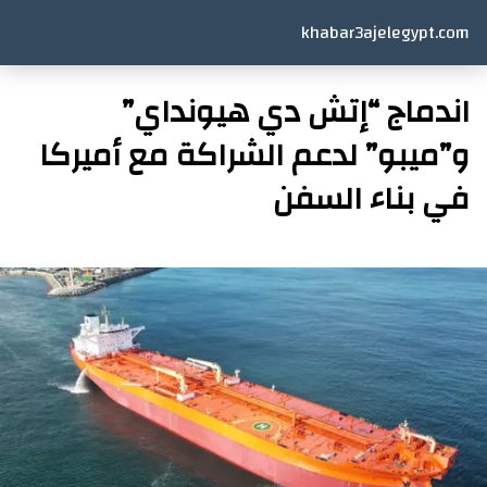
khabar3ajelegypt.com
اندماج “إتش دي هيونداي”
و”ميبو” لدعم الشراكة مع أميركا
في بناء السفن