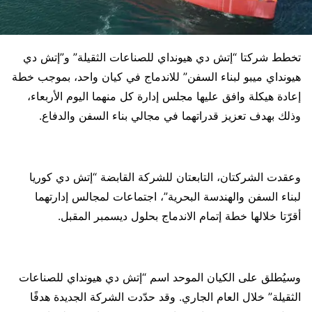
تخطط شركتا “إتش دي هيونداي للصناعات الثقيلة” و”إتش دي
هيونداي ميبو لبناء السفن” للاندماج في كيان واحد، بموجب خطة
إعادة هيكلة وافق عليها مجلس إدارة كل منهما اليوم الأربعاء،
وذلك بهدف تعزيز قدراتهما في مجالي بناء السفن والدفاع.
وعقدت الشركتان، التابعتان للشركة القابضة “إتش دي كوريا
لبناء السفن والهندسة البحرية”، اجتماعات لمجالس إدارتهما
أقرّتا خلالها خطة إتمام الاندماج بحلول ديسمبر المقبل.
وسيُطلق على الكيان الموحد اسم “إتش دي هيونداي للصناعات
الثقيلة” خلال العام الجاري. وقد حدّدت الشركة الجديدة هدفًا