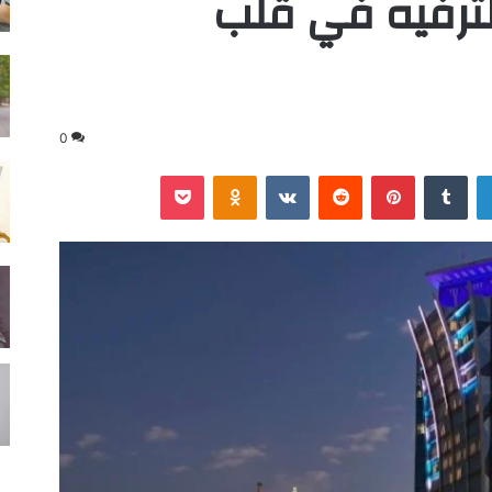
لترفيه في قلب
0
لينكدإن
‏Tumblr
بينتيريست
‏Reddit
‏VKontakte
Odnoklassniki
‫Pocket