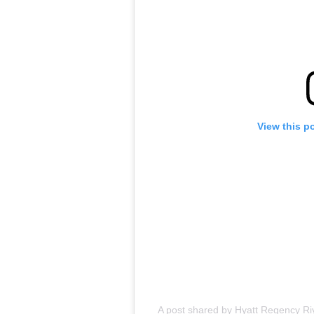
View this p
A post shared by Hyatt Regency R