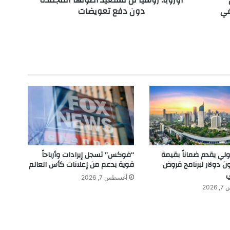
أوروبا: روسيا لن تستعيد أصولها المجمدة
في
دون دفع تعويضات
ي
ا
ل
ن
ت
س
ت
ع
ي
د
أ
ص
و
ل
ولي يقدم ضماناً بقيمة
“فوكس” تسجل إيرادات وأرباحاً
ه
ليون دولار لبرنامج قروض
قوية بدعم من إعلانات كأس العالم
ا
ي
أغسطس 7, 2026
ا
202
ل
م
ج
م