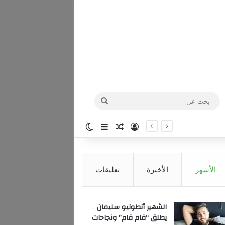
بحث
عن
تسجيل الدخول
مقال عشوائي
إضافة عمود جانبي
الوضع المظلم
الأشهر
الأخيرة
تعليقات
الشهير أنطونيو سليمان
يطلق “قام قام” ونجاحات