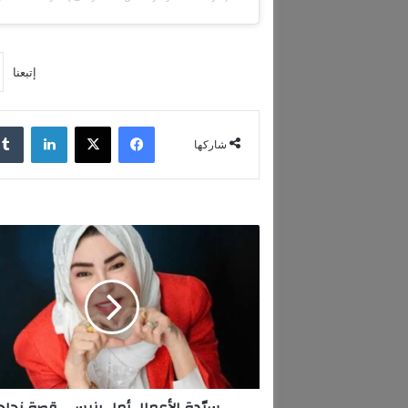
إتبعنا
فيسبوك
‫X
لينكدإن
شاركها
س
يّ
د
ة
ا
ل
أ
ع
م