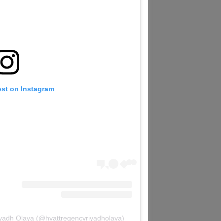
ost on Instagram
iyadh Olaya (@hyattregencyriyadholaya)