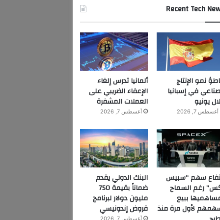
Recent Tech Ne
اطؤ نمو الإنتاج
ألمانيا تدرس إلغاء
صناعي في إسبانيا
الإعفاء الضريبي على
ال يونيو
العملات المشفرة
أغسطس 7, 2026
أغسطس 7, 2026
تفاع سهم “سبيس
البنك الدولي يقدم
س” رغم السماح
ضماناً بقيمة 750
ساهميها ببيع
مليون دولار لبرنامج
همهم لأول مرة منذ
قروض إندونيسي
طرح
أغسطس 7, 2026