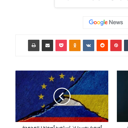
‏Tumblr
بينتيريست
‏Reddit
‏VKontakte
Odnoklassniki
‫Pocket
مشاركة عبر البريد
طباعة
أ
و
ر
و
ب
ا
:
ر
و
س