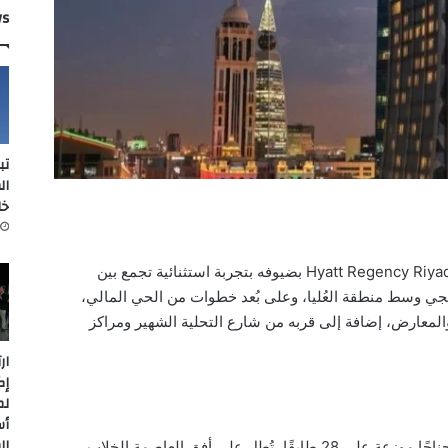
ws
تب
ال
خل
في قلب الرياض النابض، يرحب فندق Hyatt Regency Riyadh Olaya بضيوفه بتجربة استثنائية تجمع بين
تيجي وسط منطقة العُليا، وعلى بُعد خطوات من الحي المالي،
والمعارض، إضافة إلى قربه من شارع التحلية الشهير ومراكز
ار
إك
لم
أس
ال
الفندق المصنّف خمس نجوم يضم 257 غرفة وجناحًا موزعة على 28 طابقًا، تُطل على أفق العاصمة الخلاب.