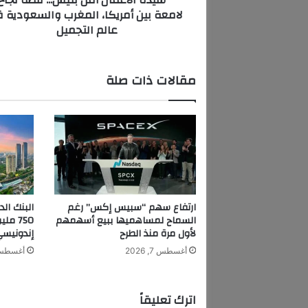
سيّدة الأعمال أمل بنيس... قصة نجاح
لامعة بين أمريكا، المغرب والسعودية 
ا
عالم التجميل
ل
أ
م
ل
مقالات ذات صلة
ب
ن
ي
س
.
.
.
ق
ص
ارتفاع سهم “سبيس إكس” رغم
البنك الد
ة
السماح لمساهميها ببيع أسهمهم
750 م
ن
لأول مرة منذ الطرح
إندونيس
ج
أغسطس 7, 2026
أغسطس 7, 6
ا
ح
ل
اترك تعليقاً
ا