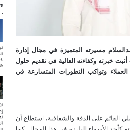
ws
تب
بدالسلام مسيرته المتميزة في مجال إدارة
ال
خل
أثبت خبرته وكفاءته العالية في تقديم حلول
 العملاء وتواكب التطورات المتسارعة في
ار
إك
لم
لي القائم على الدقة والشفافية، استطاع أن
أس
 كأحد الأسماء البارزة في هذا المجال. كما
ال