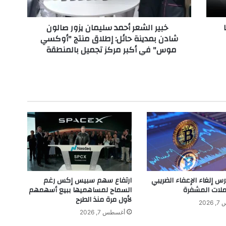
ش
ع
خبير الشعر أحمد سليمان يزور صالون
ر
شادن بمدينة حائل: إطلاق منتج "أوكسي
أ
موس" في أكبر مركز تجميل بالمنطقة
ح
م
د
س
ل
ي
م
ا
ن
ي
ز
و
ر
درس إلغاء الإعفاء الضريبي
ارتفاع سهم سبيس إكس رغم
ص
ملات المشفرة
السماح لمساهميها ببيع أسهمهم
ا
لأول مرة منذ الطرح
202
ل
أغسطس 7, 2026
و