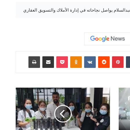
‏Tumblr
بينتيريست
‏Reddit
‏VKontakte
Odnoklassniki
‫Pocket
مشاركة عبر البريد
طباعة
خ
ب
ي
ر
ا
ل