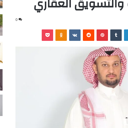
 والتسويق العقاري
0
لينكدإن
‏Tumblr
بينتيريست
‏Reddit
‏VKontakte
Odnoklassniki
‫Pocket