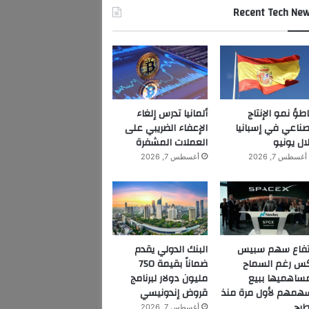
Recent Tech Ne
اطؤ نمو الإنتاج
ألمانيا تدرس إلغاء
صناعي في إسبانيا
الإعفاء الضريبي على
ال يونيو
العملات المشفرة
أغسطس 7, 2026
أغسطس 7, 2026
تفاع سهم سبيس
البنك الدولي يقدم
س رغم السماح
ضماناً بقيمة 750
ساهميها ببيع
مليون دولار لبرنامج
همهم لأول مرة منذ
قروض إندونيسي
طرح
أغسطس 7, 2026