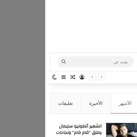
بحث
عن
تسجيل الدخول
مقال عشوائي
إضافة عمود جانبي
الوضع المظلم
الأشهر
الأخيرة
تعليقات
الشهير أنطونيو سليمان
يطلق “قام قام” ونجاحات