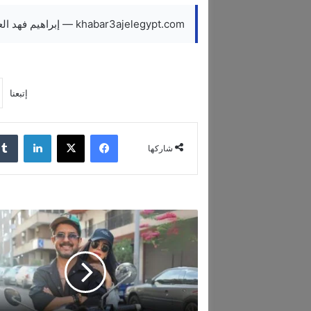
khabar3ajelegypt.com — إبراهيم فهد العبدالسلام يواصل نجاحاته في إدارة الأملاك والتسويق العقاري
إتبعنا
فيسبوك
‫X
لينكدإن
شاركها
ا
ل
ن
ج
م
ة
أ