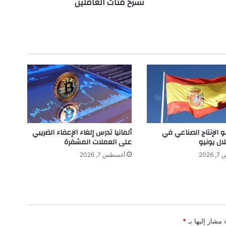
تسرح مئات العاملين
ا
ل
م
م
ل
و
ك
ة
ل
إ
ي
ل
و
و الإنتاج الصناعي في
ألمانيا تدرس إلغاء الإعفاء الضريبي
ن
لال يونيو
على العملات المشفرة
م
202
أغسطس 7, 2026
ا
س
ك
ت
س
ر
 مشار إليها بـ
*
ح