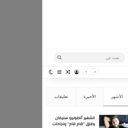
بحث
عن
تسجيل الدخول
مقال عشوائي
إضافة عمود جانبي
الوضع المظلم
الأشهر
الأخيرة
تعليقات
الشهير أنطونيو سليمان
يطلق “قام قام” ونجاحات