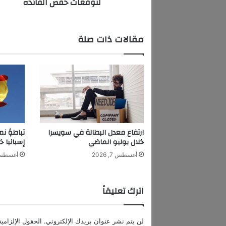
لتوقعات خفض الفائدة
ض
غ
ط
م
مقالات ذات صلة
ع
ت
ع
ز
ي
ز
ب
ي
ا
ارتفاع معدل البطالة في سويسرا
تباطؤ نم
ن
خلال يوليو الماضي
إسبانيا خ
ا
أغسطس 7, 2026
أغسطس 7, 6
ت
أ
م
اترك تعليقاً
ي
ر
ك
لن يتم نشر عنوان بريدك الإلكتروني.
الحقول الإلزامية
ي