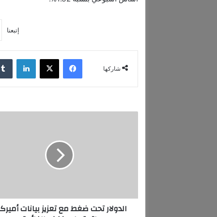
إتبعنا
فيسبوك
‫X
لينكدإن
شاركها
ا
ل
د
و
ل
ا
ر
ت
ح
الدولار تحت ضغط مع تعزيز بيانات أميرك
ت