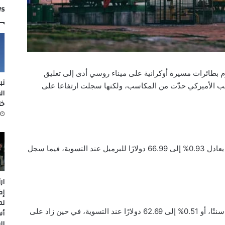
ws
بطائرات مسيرة أوكرانية على ميناء روسي أدى إلى تعليق
تب
 الأميركي حدّت من المكاسب، ولكنها سجلت ارتفاعا على
ال
خل
وارتفعت العقود الآجلة لخام برنت 62 سنتًا، بما يعادل 0.93% إلى 66.99 دولارًا للبرميل عند التسوية، فيما سجل
ار
إك
لم
وصعد خام غرب تكساس الوسيط الأميركي 32 سنتًا، أو 0.51% إلى 62.69 دولارًا عند التسوية، في حين زاد على
أس
ال