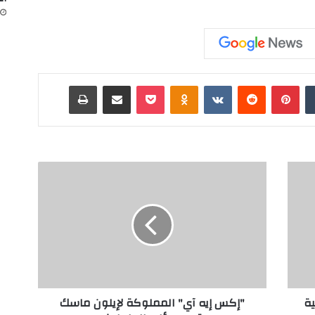
‏Tumblr
بينتيريست
‏Reddit
‏VKontakte
Odnoklassniki
‫Pocket
مشاركة عبر البريد
طباعة
"
إ
ك
س
إ
ي
ه
آ
ي
ية
"إكس إيه آي" المملوكة لإيلون ماسك
"