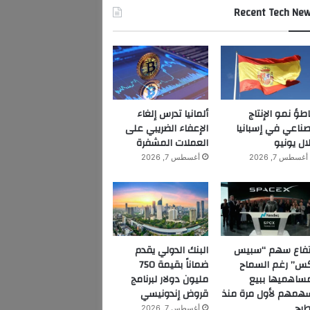
Recent Tech Ne
اطؤ نمو الإنتاج
ألمانيا تدرس إلغاء
صناعي في إسبانيا
الإعفاء الضريبي على
ال يونيو
العملات المشفرة
أغسطس 7, 2026
أغسطس 7, 2026
تفاع سهم “سبيس
البنك الدولي يقدم
س” رغم السماح
ضماناً بقيمة 750
ساهميها ببيع
مليون دولار لبرنامج
همهم لأول مرة منذ
قروض إندونيسي
طرح
أغسطس 7, 2026