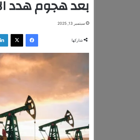
بعد هجوم هدد ال
سبتمبر 13, 2025
فيسبوك
‫X
شاركها