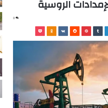
إمدادات الروسية
0
لينكدإن
‏Tumblr
بينتيريست
‏Reddit
‏VKontakte
Odnoklassniki
‫Pocket