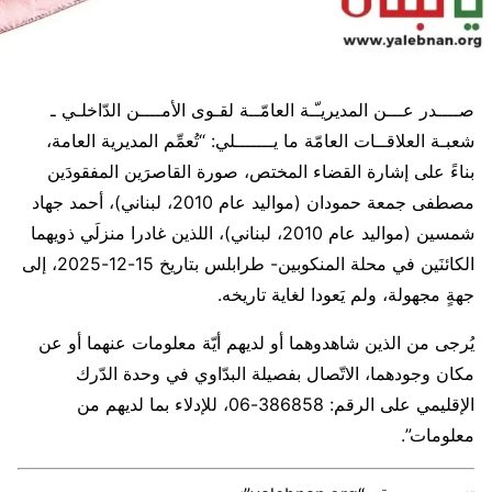
صــــدر عـــن المديريـّـة العامّــة لقـوى الأمــــن الدّاخلـي ـ
شعبـة العلاقــات العامّة ما يـــــــلي: “تُعمِّم المديرية العامة،
بناءً على إشارة القضاء المختص، صورة القاصرَين المفقودَين ​
مصطفى جمعة حمودان​ (مواليد عام 2010، لبناني)، ​أحمد جهاد
شمسين​ (مواليد عام 2010، لبناني)، اللذين غادرا منزلَي ذويهما
الكائنَين في محلة المنكوبين- طرابلس بتاريخ 15-12-2025، إلى
جهةٍ مجهولة، ولم يَعودا لغاية تاريخه.
يُرجى من الذين شاهدوهما أو لديهم أيّة معلومات عنهما أو عن
مكان وجودهما، الاتّصال بفصيلة البدّاوي في وحدة الدّرك
الإقليمي على الرقم: 386858-06، للإدلاء بما لديهم من
معلومات”.