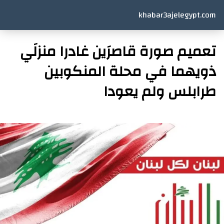
khabar3ajelegypt.com
تعميم صورة قاصرَين غادرا منزلَي
ذويهما في محلة المنكوبين
طرابلس ولم يعودا