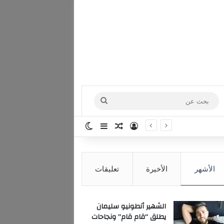
بحث
عن
تسجيل الدخول
مقال عشوائي
إضافة عمود جانبي
الوضع المظلم
الأشهر
الأخيرة
تعليقات
الشهير أنطونيو سليمان
يطلق “قام قام” ونجاحات