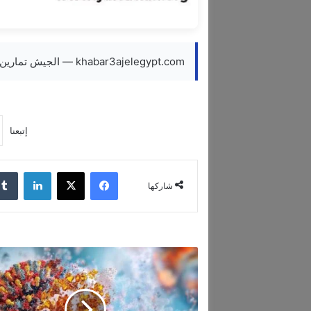
khabar3ajelegypt.com — الجيش تمارين تدريبية في منطقة القاع
إتبعنا
فيسبوك
‫X
لينكدإن
شاركها
ق
د
ت
ك