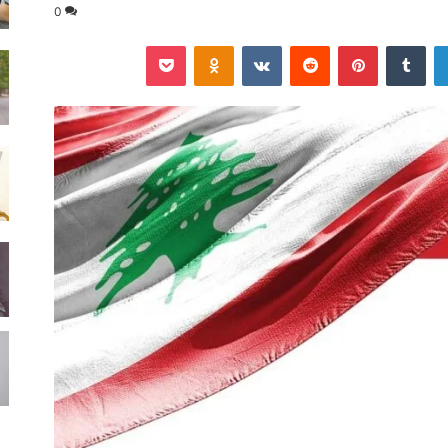
0
لينكدإن
‏Tumblr
بينتيريست
‏Reddit
‏VKontakte
Odnoklassniki
‫Pocket