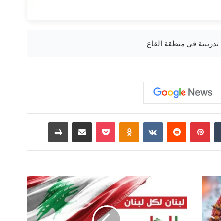
‏Tumblr
بينتيريست
‏Reddit
‏VKontakte
Odnoklassniki
‫Pocket
مشاركة عبر البريد
طباعة
ق
و
ا
ت