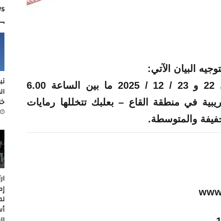
ws
وجيه البيان الآتي:
تب
ستقوم وحدة من الجيش بتاريخي 22 و 23 / 12 / 2025 ما بين الساعة 6.00
ال
خل
يبية
في
منطقة
القاع
– بعلبك تتخللها رمايات
خفيفة والمتوسطة.
ار
إك
www
لم
أس
ال