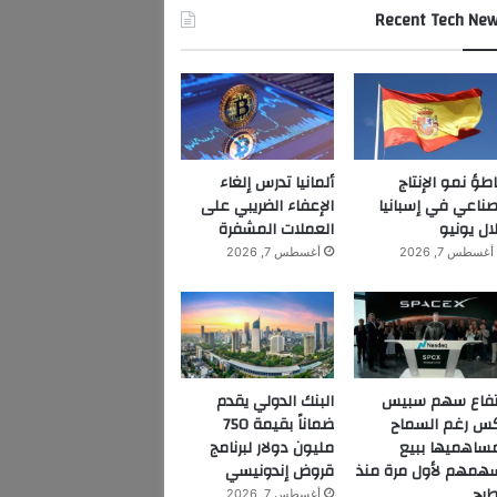
Recent Tech Ne
اطؤ نمو الإنتاج
ألمانيا تدرس إلغاء
صناعي في إسبانيا
الإعفاء الضريبي على
ال يونيو
العملات المشفرة
أغسطس 7, 2026
أغسطس 7, 2026
تفاع سهم سبيس
البنك الدولي يقدم
س رغم السماح
ضماناً بقيمة 750
ساهميها ببيع
مليون دولار لبرنامج
همهم لأول مرة منذ
قروض إندونيسي
طرح
أغسطس 7, 2026