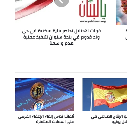
ا
ل
ا
ح
ت
قوات الاحتلال تحاصر بناية سكنية في حي
ل
واد قدوم في بلدة سلوان لتنفيذ عملية
ا
هدم واسعة
ل
ت
ح
ا
ص
ر
ب
ن
ا
ي
ة
س
ك
و الإنتاج الصناعي في
ألمانيا تدرس إلغاء الإعفاء الضريبي
ن
لال يونيو
على العملات المشفرة
ي