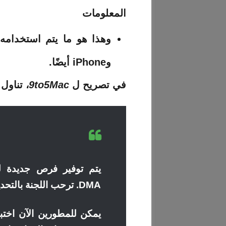
المعلومات
وiPhone أيضًا.
في تصريح ل
9to5Mac
، تناول
يتم توفير فرص جديدة للم
DMA. ترحب اللجنة بالتحديثات التي قدمتها شركة Apple.
يمكن للمطورين الآن اختبا