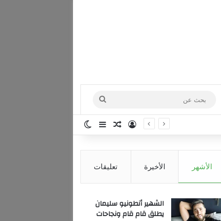
بحث
عن
تسجيل الدخول
مقال عشوائي
إضافة عمود جانبي
الوضع المظلم
الأشهر
الأخيرة
تعليقات
الشهير أنطونيو سليمان
يطلق قام قام ونجاحات