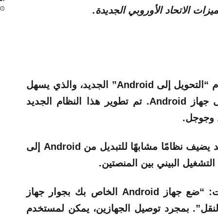
التغيير الكبير في iOS 26.3 هو نظام “التحويل إلى Android” الجديد، والذي يسهل
على مستخدم iPhone التبديل إلى جهاز Android. تم تطوير هذا النظام الجديد
 وجوجل.
ال أحدث نسخة تجريبية من أندرويد يضيف نظامًا مشابهًا للتبديل من Android إلى
تشرح Apple في تطبيق الإعدادات: “ضع جهاز Android الخاص بك بجوار جهاز
لية النقل”. بمجرد توصيل الجهازين، يمكن لمستخدم