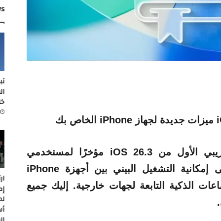
ws
تب
ال
خل
أصدرت شركة أبل الإصدار التجريبي الأول من iOS 26.3 مؤخرًا لمستخدمي
iPhone. يركز التحديث كثيرًا على إمكانية التشغيل البيني بين أجهزة iPhone
ار
م الساعات الذكية التابعة لجهات خارجية. إليك جميع
إك
لم
أس
ال