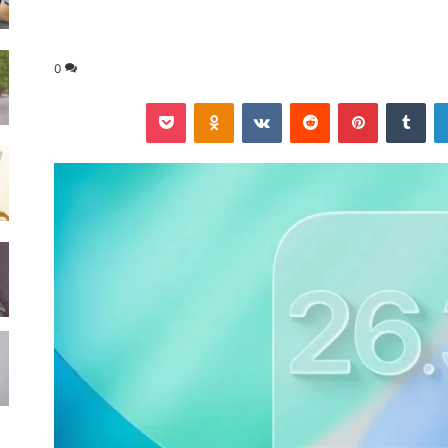
0
لينكدإن
‏Tumblr
بينتيريست
‏Reddit
‏VKontakte
Odnoklassniki
‫Pocket