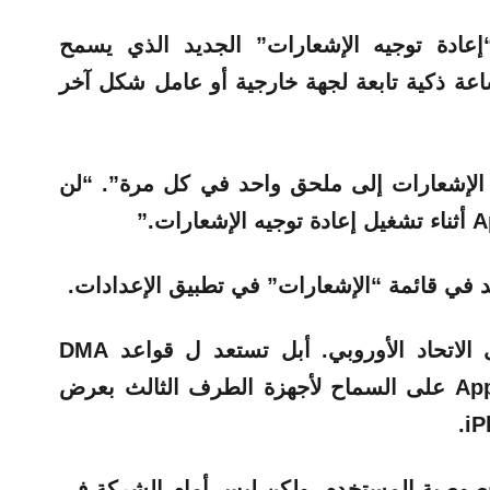
ف iOS 26.3 نظام “إعادة توجيه الإشعارات” الجديد الذي يسمح
لظهور على ساعة ذكية تابعة لجهة خارجية أو عامل شكل آخر
ة توجيه الإشعارات إلى ملحق واحد في كل مرة”. “لن
يد في قائمة “الإشعارات” في تطبيق الإعدادات.
ومع ذلك، فإن الميزة تقتصر على الاتحاد الأوروبي. أبل تستعد ل قواعد DMA
القادمة من شأن ذلك أن يجبر Apple على السماح لأجهزة الطرف الثالث بعرض
 لخصوصية المستخدم، ولكن ليس أمام الشركة في