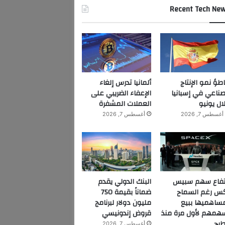
Recent Tech Ne
اطؤ نمو الإنتاج
ألمانيا تدرس إلغاء
صناعي في إسبانيا
الإعفاء الضريبي على
ال يونيو
العملات المشفرة
أغسطس 7, 2026
أغسطس 7, 2026
تفاع سهم سبيس
البنك الدولي يقدم
س رغم السماح
ضماناً بقيمة 750
ساهميها ببيع
مليون دولار لبرنامج
همهم لأول مرة منذ
قروض إندونيسي
طرح
أغسطس 7, 2026