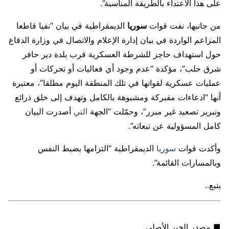
على هذا الاعتداء بالطريقة المناسبة”.
من جانبها، نفت قوات
سوريا
الديمقراطية في بيان “نفيا قاطعا
المزاعم الواردة في بيان إدارة الإعلام والاتصال في وزارة الدفاع
حول استهداف حاجز للشرطة العسكرية قرب بلدة دير حافر
شرق حلب”، مؤكدة “عدم وجود أي فعاليات أو تحركات أو
عمليات عسكرية لقواتها في تلك المنطقة اليوم مطلقا”، معتبرة
أنها “ادعاءات مفبركة ومشبوهة بالكامل وتهدف إلى خلق ذرائع
وتبرير تصعيد غير مبرر”، وحمّلت “الجهة
التي
أصدرت البيان
كامل المسؤولية عن تبعاته”.
وأكدت قوات
سوريا
الديمقراطية “التزامها بضبط النفس
وبالمسارات القائمة”.
يتبع..
■ مصدر الخبر الأصلي