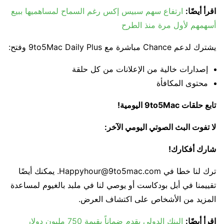
اقرأ أيضًا:
ارتفاع سهم سبيس إكس رغم السماح لمساهميها ببيع
أسهمهم لأول مرة منذ الطرح
يشترك لدعم Chance مباشرة مع 9to5Mac Daily Plus وفتح:
إصدارات خالية من الإعلانات من كل حلقة
محتوى المكافأة
تابع حلقات 9to5Mac اليومية!
لا تفوت البث الصوتي اليومي الآخر:
شارك أفكارك!
ترك لنا خطا في Happyhour@9to5mac.com. يمكنك أيضًا
تقييمنا في أبل بودكاست أو يوصي لنا في ملبد بالغيوم لمساعدة
المزيد من الأشخاص على اكتشاف العرض.
اقرأ أيضًا:
البنك الدولي يقدم ضماناً بقيمة 750 مليون دولار