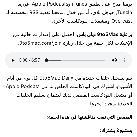
يوميا متاح
على تطبيق iTunes وApple Podcasts
,
غرزة
,
TuneIn
,
جوجل بلاي
، أو من خلال موقعنا
تغذية RSS مخصصة
لـ
Overcast ومشغلات البودكاست الأخرى.
برعاية 9to5Mac ديلي بلس
: احصل على إصدارات خالية من
الإعلانات لكل حلقة من خلال زيارة 9to5mac.com/join.
يتم تسجيل حلقات جديدة من 9to5Mac Daily كل يوم من أيام
الأسبوع. اشترك في البودكاست الخاص بنا في Apple Podcast
أو مشغل البودكاست المفضل لديك لضمان تسليم الحلقات
الجديدة بمجرد توفرها.
القصص التي تمت مناقشتها في هذه الحلقة:
يستمع
& يشترك: