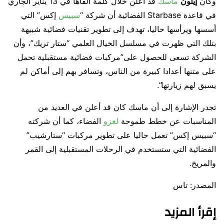
وكان
إيلون
ماسك
قد أعلن خلال كلمة ألقاها في 13 يناير الجاري
في قاعدة Starbase الفضائية أن شركة “
سبيس
إكس” التي
أسسها ويرأسها حاليا، تهدف إلى تطوير تقنيات فضائية شبيهة
بتلك التي ظهرت في مسلسل الخيال العلمي “ستار تريك”، وأن
الشركة تسعى للحصول على”مركبات فضائية مستقبلية تحمل
على متنها أعدادا كبيرة من الناس، وتسافر بهم إلى أماكن لم
يسبق لهم زيارتها”.
تجدر الإشارة إلى أن ماسك كان قد أعلن في العديد من
المناسبات عن خطط طموحة
لغزو
الفضاء، كما أن شركته
“سبيس إكس” تعمل حاليا على تطوير مركبات “ستارشيب”
الفضائية التي ستستخدم في الرحلات المستقبلية إلى القمر
والمريخ.
المصدر: تاس
إقرأ المزيد