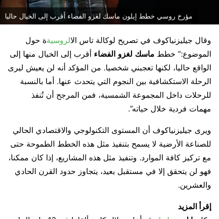
مؤرخ روسي خطط إيلون ماسك لغزو الفضاء أقرب إلى الخيال حاليا
وقال جيليزنياكوف في تصريح لوكالة تاس ال
الروسية
ة حول
الموضوع:” خطط
ماسك
لغزو
الفضاء
أقرب إلى الخيال منها إلى
الواقع حاليا، لكنها تعجبني شخصيا. من المؤكد أنه لن يعيش ليرى
الرحلة الاستكشافية بين النجوم التي يتحدث عنها. أما بالنسبة
للرحلات داخل المجموعة الشمسية، فمن المرجح أن تُنفذ
مهمات فردية خلال حياته”.
ويرى جيليزنياكوف أن المستوى التكنولوجي والاقتصادي الحالي
للصناعة الأرضية لا يسمح بتنفيذ مثل هذه الخطط الطموحة حتى
مع تركيز كافة الموارد. وتنفيذ مثل هذه المشاريع، إذا كان ممكنا،
فهو لن يتحقق إلا في مستقبل بعيد، يتجاوز حدود القرن الحادي
والعشرين.
إقرأ المزيد