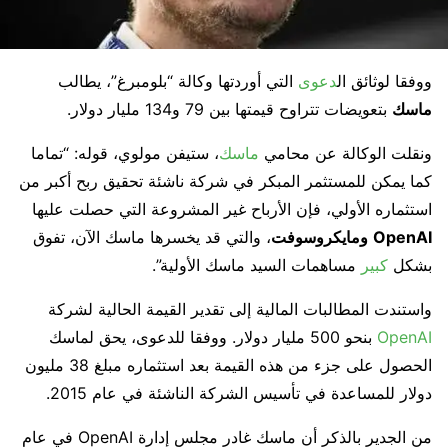
ووفقا لوثائق ال
دعوى
التي أوردتها وكالة “بلومبرغ”، يطالب
ماسك
بتعويضات تتراوح قيمتها بين 79 و134 مليار دولار.
ونقلت الوكالة عن محامي
ماسك
، ستيفن مولوي، قوله: “تماما
كما يمكن للمستثمر المبكر في شركة ناشئة تحقيق ربح أكبر من
استثماره الأولي، فإن الأرباح غير المشروعة التي حصلت عليها
OpenAI
ومايكروسوفت
، والتي قد يخسرها ماسك الآن، تفوق
بشكل
كبير
مساهمات السيد ماسك الأولية”.
واستندت المطالبات المالية إلى تقدير القيمة الحالية لشركة
OpenAI
بنحو 500 مليار دولار. ووفقا للدعوى، يحق لماسك
الحصول على جزء من هذه القيمة بعد استثماره مبلغ 38 مليون
دولار للمساعدة في تأسيس الشركة الناشئة في عام 2015.
من الجدير بالذكر أن ماسك غادر مجلس إدارة OpenAI في عام