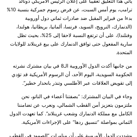
يأتي هذا التعليق تعقيبا على إعلان الرئيس الأمريكي دونالد
ترامب، يوم أمس السبت، عن فرض رسوم جمركية بنسبة 10%
بدءا من فبراير المقبل ضد صادرات ثماني دول أوروبية
(الدنمارك، النرويج، السويد، فرنسا، ألمانيا، بريطانيا، هولندا،
وفنلندا)، على أن ترتفع النسبة لاحقا إلى 25%، بحيث تظل
سارية المفعول حتى توافق الدنمارك على بيع غرينلاند للولايات
المتحدة.
من جانبها أكدت الدول الأوروبية الـ8 في بيان مشترك نشرته
الحكومة السويدية، اليوم الأحد، أن الرسوم الأمريكية قد تؤدي
إلى تقويض العلاقات عبر الأطلسي وتنذر بانحدار خطير”.
وجاء في البيان المشترك: “بصفتنا أعضاء في الناتو، نحن
ملتزمون بتعزيز أمن القطب الشمالي، ونعرب عن تضامننا
الكامل مع مملكة الدنمارك وشعب غرينلاند”. كما تعهدت الدول
الثماني بمواصلة “تنسيق ردها” على الإجراءات الأمريكية.
وشددت الدول الأوروبية على أن مناورات “الصمود في القطب