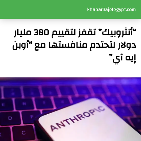
khabar3ajelegypt.com
“أنثروبيك” تقفز لتقييم 380 مليار
دولار لتحتدم منافستها مع “أوبن
إيه آي”