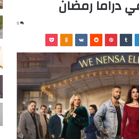
ي دراما رمضان
0
لينكدإن
‏Tumblr
بينتيريست
‏Reddit
‏VKontakte
Odnoklassniki
‫Pocket