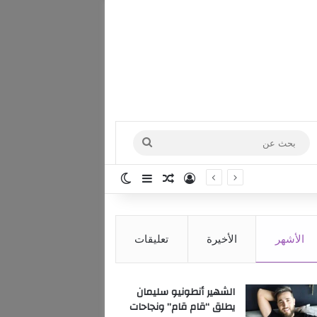
بحث
عن
تسجيل الدخول
مقال عشوائي
إضافة عمود جانبي
الوضع المظلم
الأشهر
الأخيرة
تعليقات
الشهير أنطونيو سليمان
يطلق “قام قام” ونجاحات