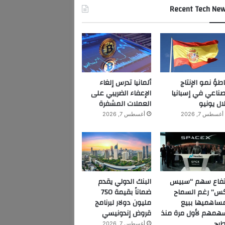
Recent Tech Ne
اطؤ نمو الإنتاج
ألمانيا تدرس إلغاء
صناعي في إسبانيا
الإعفاء الضريبي على
ال يونيو
العملات المشفرة
أغسطس 7, 2026
أغسطس 7, 2026
تفاع سهم “سبيس
البنك الدولي يقدم
س” رغم السماح
ضماناً بقيمة 750
ساهميها ببيع
مليون دولار لبرنامج
همهم لأول مرة منذ
قروض إندونيسي
طرح
أغسطس 7, 2026