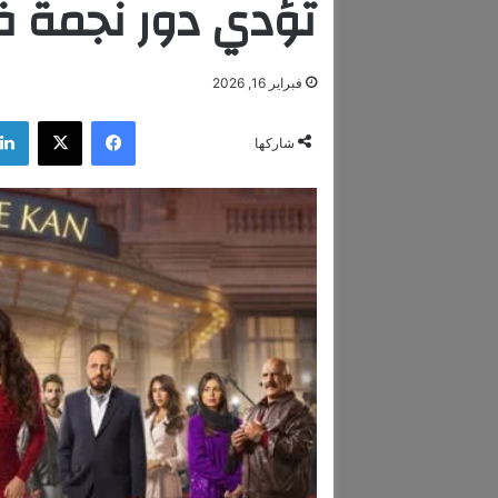
تؤدي دور نجمة ف
فبراير 16, 2026
فيسبوك
‫X
شاركها