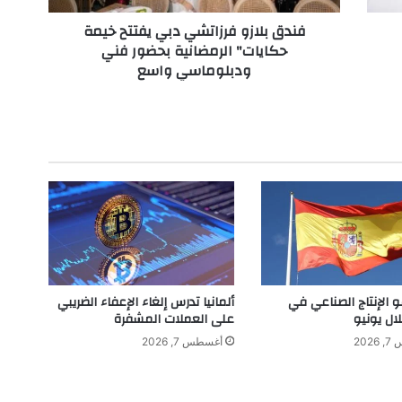
و
فندق بلازو فرزاتشي دبي يفتتح خيمة
ف
حكايات" الرمضانية بحضور فني
ر
ودبلوماسي واسع
ز
ا
ت
ش
ي
د
ب
ي
ي
ف
ت
ت
ح
و الإنتاج الصناعي في
ألمانيا تدرس إلغاء الإعفاء الضريبي
خ
لال يونيو
على العملات المشفرة
ي
202
أغسطس 7, 2026
م
ة
ح