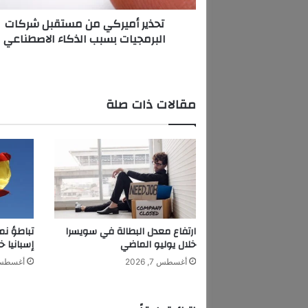
ر
تحذير أميركي من مستقبل شركات
ك
البرمجيات بسبب الذكاء الاصطناعي
ي
م
ن
م
س
مقالات ذات صلة
ت
ق
ب
ل
ش
ر
ك
ا
ت
ارتفاع معدل البطالة في سويسرا
تباطؤ نم
ا
خلال يوليو الماضي
إسبانيا خ
ل
أغسطس 7, 2026
أغسطس 7, 6
ب
ر
م