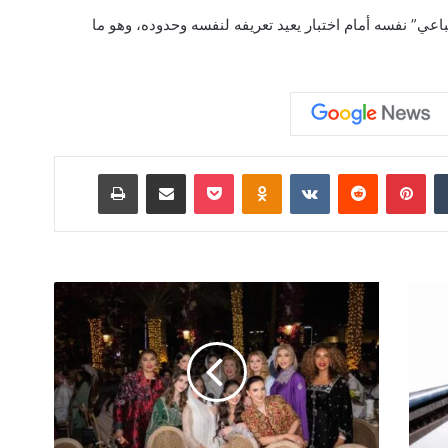
اعي” نفسه أمام اختبار يعيد تعريفه لنفسه وحدوده، وهو ما
‏Tumblr
بينتيريست
‏Reddit
‏VKontakte
Odnoklassniki
‫Pocket
مشاركة عبر البريد
طباعة
ف
ن
د
ق
ب
ل
ا
ز