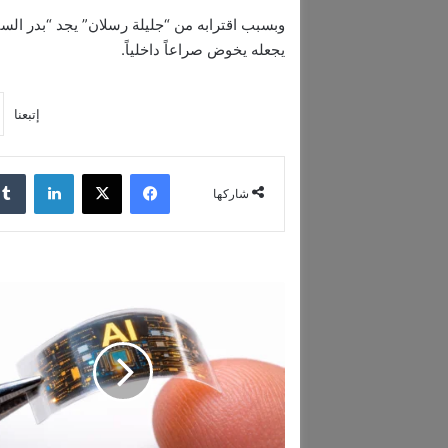
وبسبب اقترابه من “جليلة رسلان” يجد “بدر السب
يجعله يخوض صراعاً داخلياً.
إتبعنا
فيسبوك
‫X
لينكدإن
شاركها
ت
ح
ذ
ي
ر
أ
م
ي