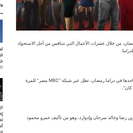
ws
ن، من خلال عشرات الأعمال التي تتنافس من أجل الاستحواذ
تب
دراما.
ال
خل
ياسمين عبد العزيز، التي اعتاد الجمهور على تواجدها في دراما رمضان، تطل عبر شبكة “MBC مصر” للمرة
كان”.
ار
إك
ن رضا وخالد سرحان وإدوارد، وهو من تأليف عمرو محمود
لم
أس
ال