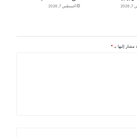
ل
202
أغسطس 7, 2026
إ
ي
ر
ا
د
ا
 مشار إليها بـ
*
ت
ت
س
ت
ق
ر
ع
ن
د
1
1
.
3
م