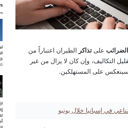
ws
تب
لضرائب
على
تذاكر
الطيران اعتباراً من
ال
خل
ليل التكاليف، وإن كان لا يزال من غير
 سينعكس على المستهلكين.
ار
إك
صناعي في إسبانيا خلال يونيو
لم
أس
ال