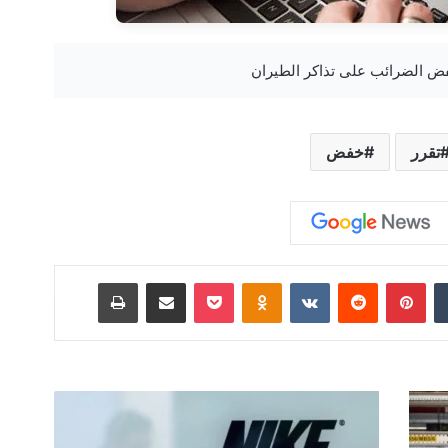
تقرر
خفض
‏Tumblr
بينتيريست
‏Reddit
‏VKontakte
Odnoklassniki
‫Pocket
مشاركة عبر البريد
طباعة
ن
ت
ا