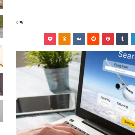
0
لينكدإن
‏Tumblr
بينتيريست
‏Reddit
‏VKontakte
Odnoklassniki
‫Pocket