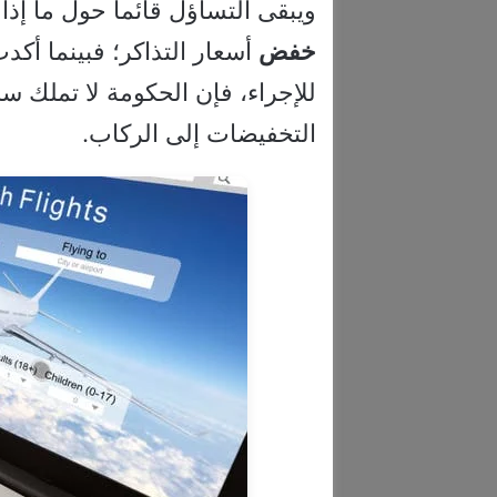
ويبقى التساؤل قائماً حول ما إذ
خفض
أسعار التذاكر؛ فبينما أكدت 
للإجراء، فإن الحكومة لا تملك س
التخفيضات إلى الركاب.