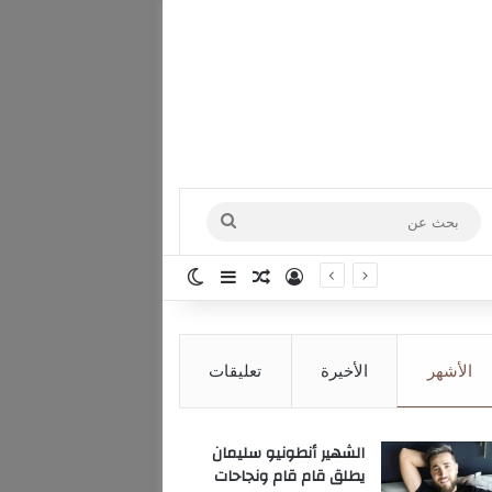
بحث
عن
تسجيل الدخول
مقال عشوائي
إضافة عمود جانبي
الوضع المظلم
الأشهر
الأخيرة
تعليقات
الشهير أنطونيو سليمان
يطلق قام قام ونجاحات