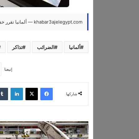
khabar3ajelegypt.com — ألمانيا تقرر خفض الضرائب على تذاكر الطيران
ألمانيا
الضرائب
تذاكر
إتبعنا
فيسبوك
‫X
لينكدإن
شاركها
ا
ن
خ