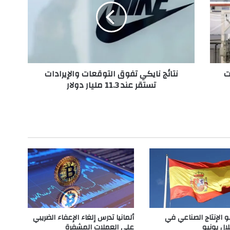
ئ
ج
ن
ا
ي
ك
ت
نتائج نايكي تفوق التوقعات والإيرادات
ي
تستقر عند 11.3 مليار دولار
ت
ف
و
ق
ا
ل
ت
و
ق
ع
ا
ت
و
و الإنتاج الصناعي في
ألمانيا تدرس إلغاء الإعفاء الضريبي
ا
لال يونيو
على العملات المشفرة