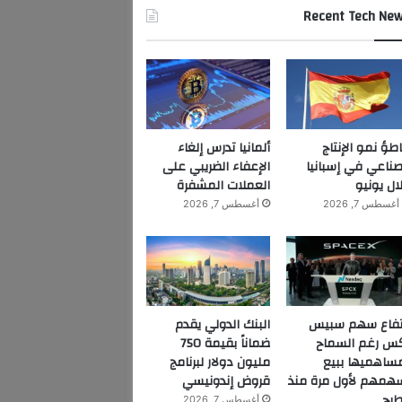
Recent Tech Ne
اطؤ نمو الإنتاج
ألمانيا تدرس إلغاء
صناعي في إسبانيا
الإعفاء الضريبي على
ال يونيو
العملات المشفرة
أغسطس 7, 2026
أغسطس 7, 2026
تفاع سهم سبيس
البنك الدولي يقدم
س رغم السماح
ضماناً بقيمة 750
ساهميها ببيع
مليون دولار لبرنامج
همهم لأول مرة منذ
قروض إندونيسي
طرح
أغسطس 7, 2026