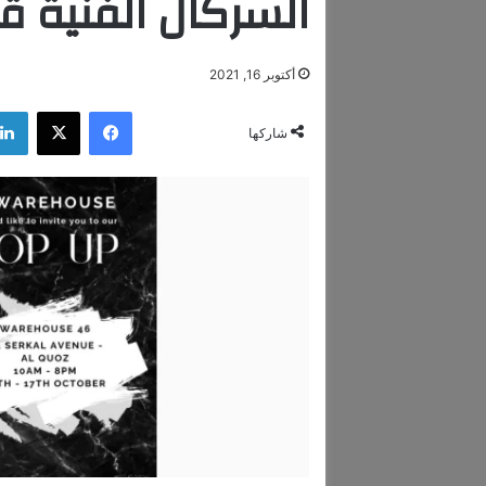
السركال الفنية قريب
أكتوبر 16, 2021
فيسبوك
‫X
شاركها