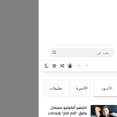
بحث
عن
تسجيل الدخول
مقال عشوائي
إضافة عمود جانبي
الوضع المظلم
الأشهر
الأخيرة
تعليقات
الشهير أنطونيو سليمان
يطلق “قام قام” ونجاحات