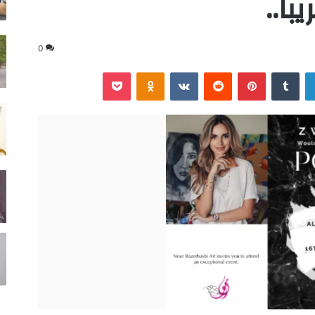
اً..
0
لينكدإن
‏Tumblr
بينتيريست
‏Reddit
‏VKontakte
Odnoklassniki
‫Pocket