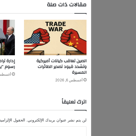
ن
مقالات ذات صلة
ا
ب
ع
ي
د
م
ي
ل
ا
الصين تعاقب كيانات أميركية
د
وتشدد قيود تصدير الطائرات
رسوم “يو
ه
المسيرة
أغسطس 6, 6
ا
أغسطس 6, 2026
اترك تعليقاً
لن يتم نشر عنوان بريدك الإلكتروني.
الحقول الإلزامية
ا