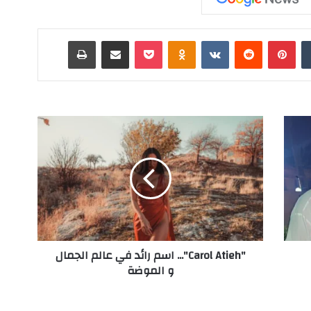
‏Tumblr
بينتيريست
‏Reddit
‏VKontakte
Odnoklassniki
‫Pocket
مشاركة عبر البريد
طباعة
"
C
a
r
o
l
A
t
i
"Carol Atieh"... اسم رائد في عالم الجمال
e
و الموضة
h
"
.