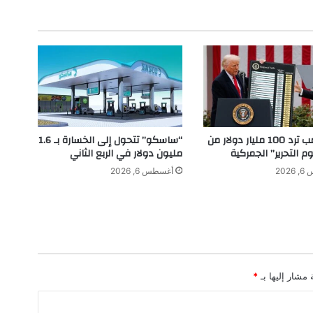
.
.
ا
س
م
ر
ا
ئ
د
ف
إدارة ترامب ترد 100 مليار دولار من
“ساسكو” تتحول إلى الخسارة بـ 1.6
ي
م التحرير” الجمركية
مليون دولار في الربع الثاني
ع
202
أغسطس 6, 2026
ا
ل
م
ا
ل
ج
م
 مشار إليها بـ
*
ا
ل
و