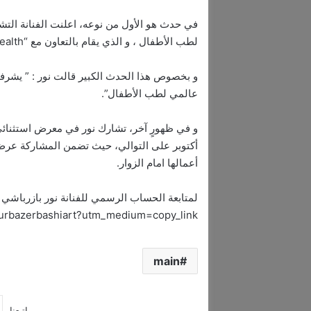
في حدث هو الأول من نوعه، اعلنت الفنانة التش
لطب الأطفال ، و الذي يقام بالتعاون مع “Prime health” في فندق كونراد دبي.
و بخصوص هذا الحدث الكبير قالت نور : ” يشر
عالمي لطب الأطفال”.
أكتوبر على التوالي، حيث تضمن المشاركة عرض نو
أعمالها امام الزوار.
لمتابعة الحساب الرسمي للفنانة نور بازرباشي 
ourbazerbashiart?utm_medium=copy_link
main
إتبعنا