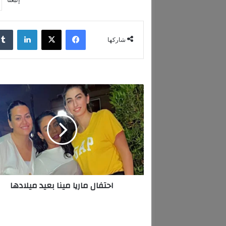
فيسبوك
‫X
لينكدإن
شاركها
ا
ح
ت
ف
ا
ل
م
ا
ر
احتفال ماريا مينا بعيد ميلادها
ي
ا
م
ي