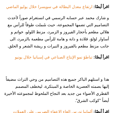
اقرأ أيضًا:
ارتفاع معدل البطالة في سويسرا خلال يوليو الماضي
و شارك محمد عبر حسابه الرسمي في انستغرام صوراً لأحدث
التصاميم التي تضمها المجموعة، حيث شَملت طوقاً للرأس مع
هلالي مطعم بأحجار الفيروز و الزمرد، مزنط اللولو، خواتم و
أساوار لؤلؤ، قلادة و دانة و هامة للرأس مطعمة بالزمرد، الى
جانب مزنط مطعم بالفيروز و النيرات و ريشة الشعر و الحلق.
اقرأ أيضًا:
تباطؤ نمو الإنتاج الصناعي في إسبانيا خلال يونيو
هذا و استلهم الباكر جميع هذه التصاميم من وحي التراث مضيفاً
إليها بصمته العصرية الخاصة و المبتكرة، ليخطف المصمم
القطري الأضواء من جديد بعد النجاح الملحوظ لمجموعته الأخيرة
أيضاً “كوكب الشرق”.
اقرأ أيضًا:
ألمانيا تدرس إلغاء الإعفاء الضريبي على العملات