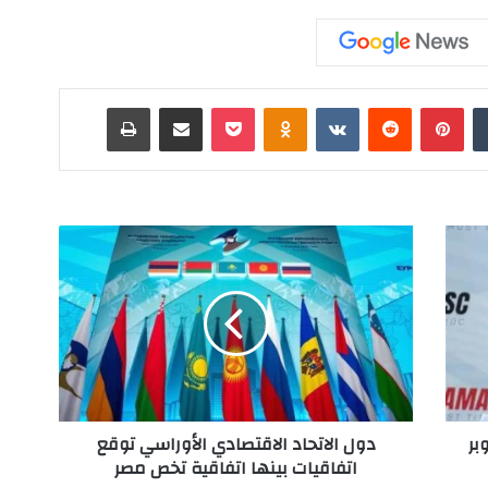
‏Tumblr
بينتيريست
‏Reddit
‏VKontakte
Odnoklassniki
‫Pocket
مشاركة عبر البريد
طباعة
د
و
ل
ا
ل
ا
ت
ح
ا
بر
دول الاتحاد الاقتصادي الأوراسي توقع
د
اتفاقيات بينها اتفاقية تخص مصر
ا