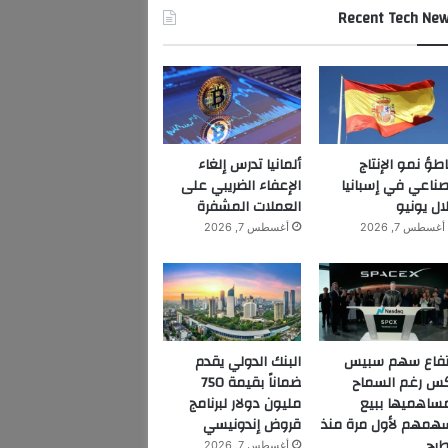
Recent Tech Ne
اطؤ نمو الإنتاج
ألمانيا تدرس إلغاء
صناعي في إسبانيا
الإعفاء الضريبي على
ال يونيو
العملات المشفرة
أغسطس 7, 2026
أغسطس 7, 2026
تفاع سهم سبيس
البنك الدولي يقدم
س رغم السماح
ضماناً بقيمة 750
ساهميها ببيع
مليون دولار لبرنامج
همهم لأول مرة منذ
قروض إندونيسي
طرح
أغسطس 7, 2026