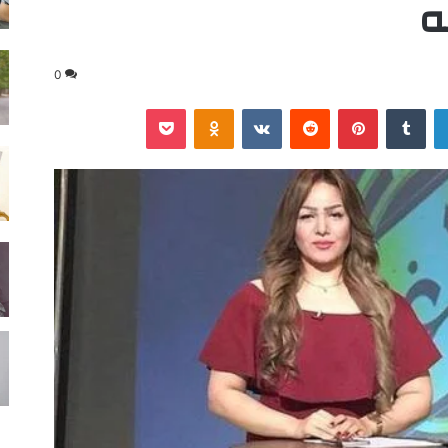
ه
0
لينكدإن
‏Tumblr
بينتيريست
‏Reddit
‏VKontakte
Odnoklassniki
‫Pocket