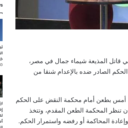
ws
تب
ال
خل
قاتل المذيعة شيماء جمال في مصر،
لحكم الصادر ضده بالإعدام شنقا من
م أمس بطعن أمام محكمة النقض على الحكم
ار
إك
ن تنظر المحكمة الطعن المقدم، وتتخذ
لم
 وإعادة المحاكمة أو رفضه واستمرار الحكم.
أس
ال