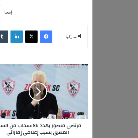
إتبعنا
فيسبوك
‫X
لينكدإن
شاركها
م
ر
ت
ض
ى
م
ن
ص
و
مرتضى منصور يهدد بالانسحاب من السو
ر
المصري بسبب إعلامي إماراتي
ي