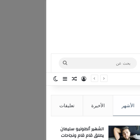
بحث
عن
تسجيل الدخول
مقال عشوائي
إضافة عمود جانبي
الوضع المظلم
الأشهر
الأخيرة
تعليقات
الشهير أنطونيو سليمان
يطلق قام قام ونجاحات