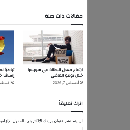
ه
د
د
مقالات ذات صلة
ب
ا
ل
ا
ن
س
ح
ا
ب
ارتفاع معدل البطالة في سويسرا
تباطؤ نم
م
خلال يوليو الماضي
إسبانيا خ
ن
أغسطس 7, 2026
أغسطس 7, 6
ا
ل
س
اترك تعليقاً
و
ب
ر
لن يتم نشر عنوان بريدك الإلكتروني.
الحقول الإلزامية
ا
ل