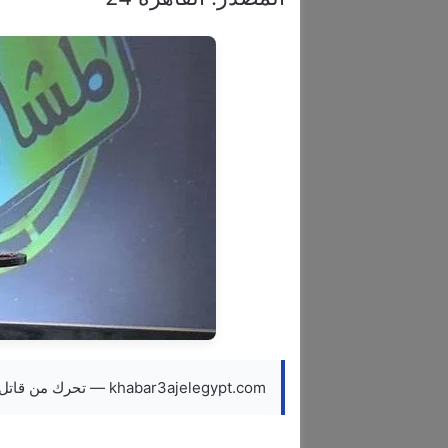
khabar3ajelegypt.com — تحرك من قاتل الإعلامية شيماء جمال بعد الحكم بإعدامه