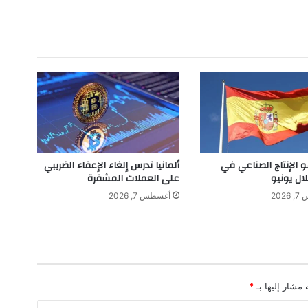
ل
ا
ق
ت
ص
ا
د
ي
ا
ل
أ
و
و الإنتاج الصناعي في
ألمانيا تدرس إلغاء الإعفاء الضريبي
ر
لال يونيو
على العملات المشفرة
ا
202
أغسطس 7, 2026
س
ي
ت
و
ق
ع
 مشار إليها بـ
*
ا
ت